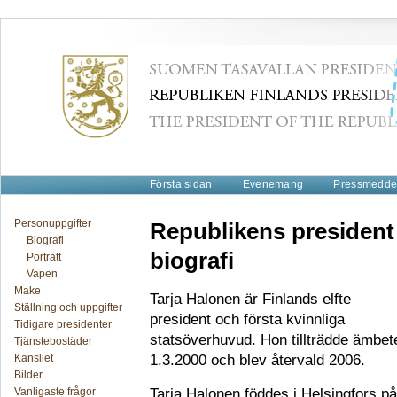
Första sidan
Evenemang
Pressmeddel
Personuppgifter
Republikens president
Biografi
biografi
Porträtt
Vapen
Make
Tarja Halonen är Finlands elfte
Ställning och uppgifter
president och första kvinnliga
Tidigare presidenter
statsöverhuvud. Hon tillträdde ämbet
Tjänstebostäder
Kansliet
1.3.2000 och blev återvald 2006.
Bilder
Vanligaste frågor
Tarja Halonen föddes i Helsingfors på