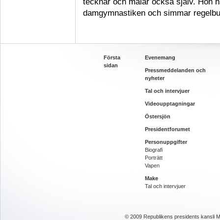
tecknar och målar också själv. Hon h
damgymnastiken och simmar regelbu
Första
Evenemang
sidan
Pressmeddelanden och
nyheter
Tal och intervjuer
Videoupptagningar
Östersjön
Presidentforumet
Personuppgifter
Biografi
Porträtt
Vapen
Make
Tal och intervjuer
© 2009 Republikens presidents kansli Ma