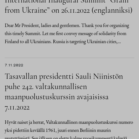
from Ukraine” on 26.11.2022 (englanniksi)
Dear Mr President, ladies and gentlemen. Thank you for organizing
this timely Summit. Let me first convey message of solidarity from
Finland to all Ukrainians. Russia is targeting Ukrainian cities,…
7.11.2022
Tasavallan presidentti Sauli Niinistön
puhe 242. valtakunnallisen
maanpuolustuskurssin avajaisissa
7.11.2022
Hyvät naiset ja herrat, Valtakunnallinen maanpuolustuskurssi numero
yksi pidettiin keväällä 1961, juuri ennen Berliinin muurin
pystyttämistä. Sen jälkeen on eletty kolme vuosikymmentä kylmää