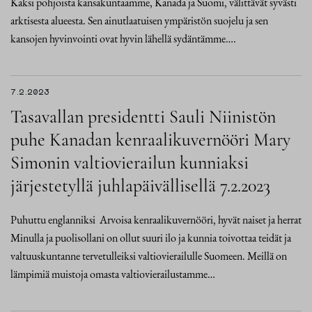
Kaksi pohjoista kansakuntaamme, Kanada ja Suomi, välittävät syvästi
arktisesta alueesta. Sen ainutlaatuisen ympäristön suojelu ja sen
kansojen hyvinvointi ovat hyvin lähellä sydäntämme….
7.2.2023
Tasavallan presidentti Sauli Niinistön
puhe Kanadan kenraalikuvernööri Mary
Simonin valtiovierailun kunniaksi
järjestetyllä juhlapäivällisellä 7.2.2023
Puhuttu englanniksi Arvoisa kenraalikuvernööri, hyvät naiset ja herrat
Minulla ja puolisollani on ollut suuri ilo ja kunnia toivottaa teidät ja
valtuuskuntanne tervetulleiksi valtiovierailulle Suomeen. Meillä on
lämpimiä muistoja omasta valtiovierailustamme…