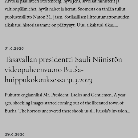
Arvoisa pääsihteeri Stoltenberg, hyvä Jens, arvoisat ministerit ja
valtionpäämiehet, hyvät naiset ja herrat, Suomesta on tänään tullut
puolustusliitto Naton 31. jäsen. Sotilaallisen liittoutumattomuuden
aikakausi historiassamme on päättynyt. Uusi aikakausi alkaa….
31.3.2023
Tasavallan presidentti Sauli Niinistön
videopuheenvuoro Butša-
huippukokouksessa 31.3.2023
Puhuttu englanniksi Mr. President, Ladies and Gentlemen, A year
ago, shocking images started coming out of the liberated town of
Bucha. The horrors uncovered there shook us all. Russia’s invasion…
29.3.2023