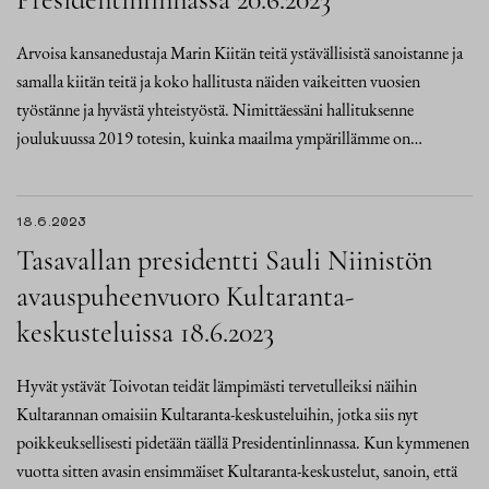
Arvoisa kansanedustaja Marin Kiitän teitä ystävällisistä sanoistanne ja
samalla kiitän teitä ja koko hallitusta näiden vaikeitten vuosien
työstänne ja hyvästä yhteistyöstä. Nimittäessäni hallituksenne
joulukuussa 2019 totesin, kuinka maailma ympärillämme on…
18.6.2023
Tasavallan presidentti Sauli Niinistön
avauspuheenvuoro Kultaranta-
keskusteluissa 18.6.2023
Hyvät ystävät Toivotan teidät lämpimästi tervetulleiksi näihin
Kultarannan omaisiin Kultaranta-keskusteluihin, jotka siis nyt
poikkeuksellisesti pidetään täällä Presidentinlinnassa. Kun kymmenen
vuotta sitten avasin ensimmäiset Kultaranta-keskustelut, sanoin, että