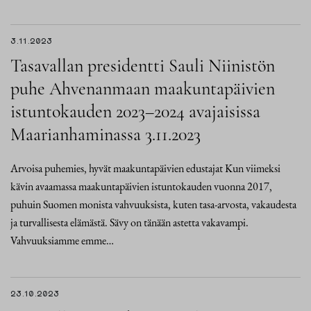
3.11.2023
Tasavallan presidentti Sauli Niinistön
puhe Ahvenanmaan maakuntapäivien
istuntokauden 2023–2024 avajaisissa
Maarianhaminassa 3.11.2023
Arvoisa puhemies, hyvät maakuntapäivien edustajat Kun viimeksi
kävin avaamassa maakuntapäivien istuntokauden vuonna 2017,
puhuin Suomen monista vahvuuksista, kuten tasa-arvosta, vakaudesta
ja turvallisesta elämästä. Sävy on tänään astetta vakavampi.
Vahvuuksiamme emme…
23.10.2023