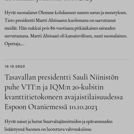
Hyvät suomalaiset Olemme kohdanneet suuren surun ja menetyksen.
Tieto presidentti Martti Ahtisaaren kuolemasta on saavuttanut
meidät. Hän nukkui pois 86-vuotiaana pitkäaikaisen sairauden
uuvuttamana. Martti Ahtisaari oli kansainvälinen, suuri suomalainen.
Opettaja,…
10.10.2023
Tasavallan presidentti Sauli Niinistön
puhe VTT:n ja IQM:n 20-kubitin
kvanttitietokoneen avajaistilaisuudessa
Espoon Otaniemessä 10.10.2023
Hyvät naiset ja herrat Suurvaltajännitteiden ja epävarmuuden
lisääntyessä Suomen on luotettava vahvuuksiinsa: