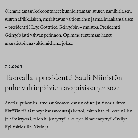
Olemme tänään kokoontuneet kunnioittamaan suuren namibialaisen,
suuren afrikkalaisen, merkittävän valtiomiehen ja maailmankansalaisen
– presidentti Hage Gottfried Geingobin – muistoa. Presidentti
Geingob jätti vahvan perinnön. Opimme tuntemaan hänet
määrätietoisena valtiomiehenä, joka…
7.2.2024
Tasavallan presidentti Sauli Niinistön
puhe valtiopäivien avajaisissa 7.2.2024
Arvoisa puhemies, arvoisat Suomen kansan edustajat Vuosia sitten
lähtöään täältä tehnyt kansanedustaja kertoi, miten hän oli kerran illan
jo hämärtyessä, talon hiljennyttyä ja valojen himmennyttyä kävellyt
läpi Valtiosalin. Yksin ja…