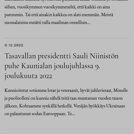
siihen, vuosikymmen vuosikymmeneltä, että kaikki on aina
paremmin. Tai että ainakin kaikkea on alati enemmän. Meistä
suomalaisista ennätti tulla maailman onnellisin…
9.12.2022
Tasavallan presidentti Sauli Niinistön
puhe Kaunialan joulujuhlassa 9.
joulukuuta 2022
Kunnioitetut sotiemme lotat ja veteraanit, hyvät juhlavieraat, Minulle
ja puolisolleni on kunnia nähdä teitä taas muutaman vuoden tauon
jälkeen. Kohtaamme synkällä hetkellä. Venäjän hyökkäys Ukrainaan
on palauttanut sodan Eurooppaan. Te…