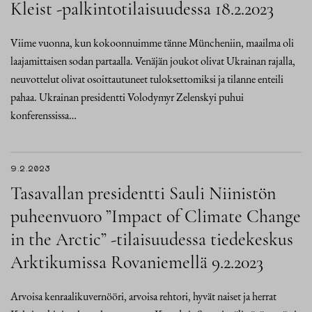
Kleist -palkintotilaisuudessa 18.2.2023
Viime vuonna, kun kokoonnuimme tänne Müncheniin, maailma oli
laajamittaisen sodan partaalla. Venäjän joukot olivat Ukrainan rajalla,
neuvottelut olivat osoittautuneet tuloksettomiksi ja tilanne enteili
pahaa. Ukrainan presidentti Volodymyr Zelenskyi puhui
konferenssissa…
9.2.2023
Tasavallan presidentti Sauli Niinistön
puheenvuoro ”Impact of Climate Change
in the Arctic” -tilaisuudessa tiedekeskus
Arktikumissa Rovaniemellä 9.2.2023
Arvoisa kenraalikuvernööri, arvoisa rehtori, hyvät naiset ja herrat