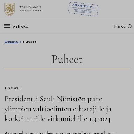
Valikko
Haku
Etusivu
»
Puheet
Puheet
1.3.2024
Presidentti Sauli Niinistön puhe
ylimpien valtioelinten edustajille ja
korkeimmille virkamiehille 1.3.2024
Arvoisa eduskunnan puhemies ja arvoisat eduskunnan edustajat,