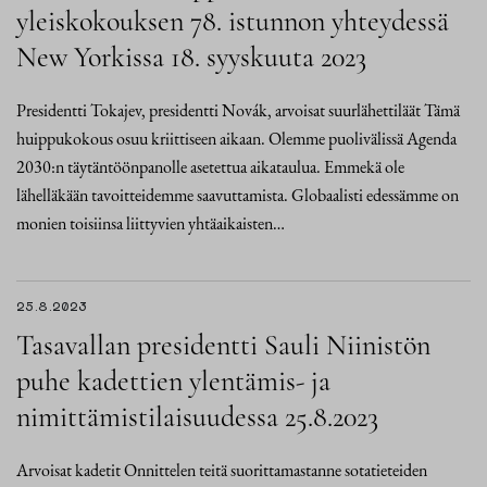
yleiskokouksen 78. istunnon yhteydessä
New Yorkissa 18. syyskuuta 2023
Presidentti Tokajev, presidentti Novák, arvoisat suurlähettiläät Tämä
huippukokous osuu kriittiseen aikaan. Olemme puolivälissä Agenda
2030:n täytäntöönpanolle asetettua aikataulua. Emmekä ole
lähelläkään tavoitteidemme saavuttamista. Globaalisti edessämme on
monien toisiinsa liittyvien yhtäaikaisten…
25.8.2023
Tasavallan presidentti Sauli Niinistön
puhe kadettien ylentämis- ja
nimittämistilaisuudessa 25.8.2023
Arvoisat kadetit Onnittelen teitä suorittamastanne sotatieteiden