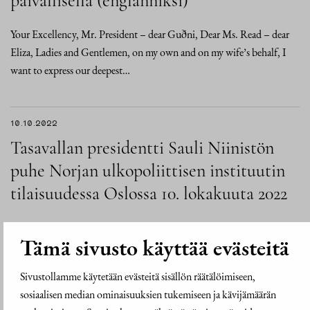
päivällisellä (englanniksi)
Your Excellency, Mr. President – dear Guðni, Dear Ms. Read – dear
Eliza, Ladies and Gentlemen, on my own and on my wife’s behalf, I
want to express our deepest…
10.10.2022
Tasavallan presidentti Sauli Niinistön
puhe Norjan ulkopoliittisen instituutin
tilaisuudessa Oslossa 10. lokakuuta 2022
Arvoisa pääministeri Støre, hyvä Jonas, johtaja Sverdrup, naiset ja
Tämä sivusto käyttää evästeitä
herrat Minulle on suuri ilo palata Osloon, Norjan kansainvälisten
asioiden instituuttiin NUPI:in ja Litteraturhusetiin. Päivää vaille
Sivustollamme käytetään evästeitä sisällön räätälöimiseen,
kymmenen vuotta sitten olin tällä…
sosiaalisen median ominaisuuksien tukemiseen ja kävijämäärän