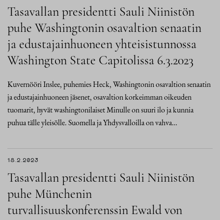
Tasavallan presidentti Sauli Niinistön
puhe Washingtonin osavaltion senaatin
ja edustajainhuoneen yhteisistunnossa
Washington State Capitolissa 6.3.2023
Kuvernööri Inslee, puhemies Heck, Washingtonin osavaltion senaatin
ja edustajainhuoneen jäsenet, osavaltion korkeimman oikeuden
tuomarit, hyvät washingtonilaiset Minulle on suuri ilo ja kunnia
puhua tälle yleisölle. Suomella ja Yhdysvalloilla on vahva…
18.2.2023
Tasavallan presidentti Sauli Niinistön
puhe Münchenin
turvallisuuskonferenssin Ewald von