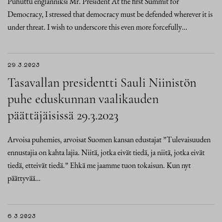
Puhuttu englanniksi Mr. President At the first Summit for
Democracy, I stressed that democracy must be defended wherever it is
under threat. I wish to underscore this even more forcefully…
29.3.2023
Tasavallan presidentti Sauli Niinistön
puhe eduskunnan vaalikauden
päättäjäisissä 29.3.2023
Arvoisa puhemies, arvoisat Suomen kansan edustajat ”Tulevaisuuden
ennustajia on kahta lajia. Niitä, jotka eivät tiedä, ja niitä, jotka eivät
tiedä, etteivät tiedä.” Ehkä me jaamme tuon tokaisun. Kun nyt
päättyvää…
6.3.2023