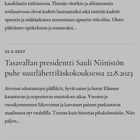
kandidaatin tutkinnosta. Ylennän vänrikin ja aliluutnantin
sotilasarvossa olevat kadetit luutnanteiksi sekä nimitän kadetit
upseerin ja määräaikaisen nuoremman upseerin virkoihin. Olette
päättäneet opiskelunne ja seuraavaksi…
22.8.2023
Tasavallan presidentti Sauli Niinistön
puhe suurlähettiläskokouksessa 22.8.2023
Arvoisat edustustojen päälliköt, hyvät naiset ja herrat Elämme
kasautuvan ja nopeutuvan muutoksen aikaa. Vuosien ja
vuosikymmenten liikevoimat ja kasvaneet paineet purkautuvat
maailmassa nyt vauhdilla. Tuntuu kuin historiaa pikakelattaisiin. Niin
paljon…