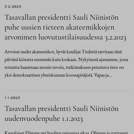
3.2.2023
Tasavallan presidentti Sauli Niinistön
puhe uusien tieteen akateemikkojen
arvonimen luovutustilaisuudessa 3.2.2023
Arvoisat uudet akateemikot, hyvät kuulijat Tiedettä tarvitaan tänä
päivänä kiistatta enemmän kuin koskaan. Nykyisessä ajassamme, jossa
totuutta haastetaan monin tavoin, tutkimukseen perustuva tieto on
yksi demokraattisen yhteiskunnan koossapitäjistä. Vapaa ja…
1.1.2023
Tasavallan presidentti Sauli Niinistön
uudenvuodenpuhe 1.1.2023
Kansalaiset Elämme nyt huolten painamaa aikaa. Olimme jo tottuneet