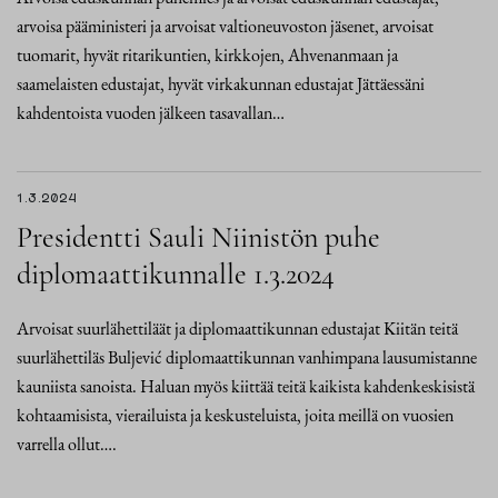
arvoisa pääministeri ja arvoisat valtioneuvoston jäsenet, arvoisat
tuomarit, hyvät ritarikuntien, kirkkojen, Ahvenanmaan ja
saamelaisten edustajat, hyvät virkakunnan edustajat Jättäessäni
kahdentoista vuoden jälkeen tasavallan…
1.3.2024
Presidentti Sauli Niinistön puhe
diplomaattikunnalle 1.3.2024
Arvoisat suurlähettiläät ja diplomaattikunnan edustajat Kiitän teitä
suurlähettiläs Buljević diplomaattikunnan vanhimpana lausumistanne
kauniista sanoista. Haluan myös kiittää teitä kaikista kahdenkeskisistä
kohtaamisista, vierailuista ja keskusteluista, joita meillä on vuosien
varrella ollut….