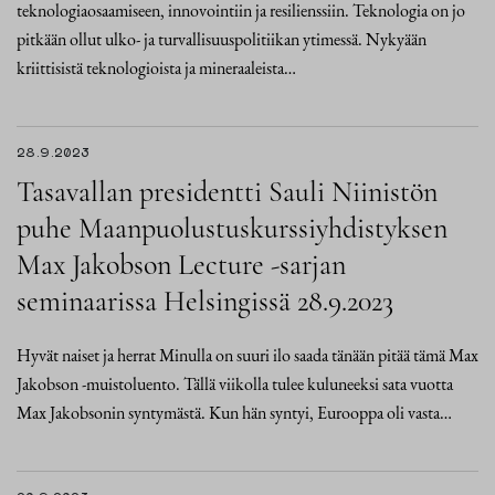
teknologiaosaamiseen, innovointiin ja resilienssiin. Teknologia on jo
pitkään ollut ulko- ja turvallisuuspolitiikan ytimessä. Nykyään
kriittisistä teknologioista ja mineraaleista…
28.9.2023
Tasavallan presidentti Sauli Niinistön
puhe Maanpuolustuskurssiyhdistyksen
Max Jakobson Lecture -sarjan
seminaarissa Helsingissä 28.9.2023
Hyvät naiset ja herrat Minulla on suuri ilo saada tänään pitää tämä Max
Jakobson ‑muistoluento. Tällä viikolla tulee kuluneeksi sata vuotta
Max Jakobsonin syntymästä. Kun hän syntyi, Eurooppa oli vasta…