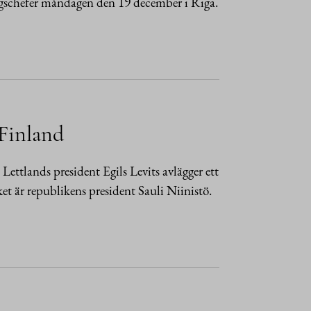
ingschefer måndagen den 19 december i Riga.
 Finland
ttlands president Egils Levits avlägger ett
t är republikens president Sauli Niinistö.