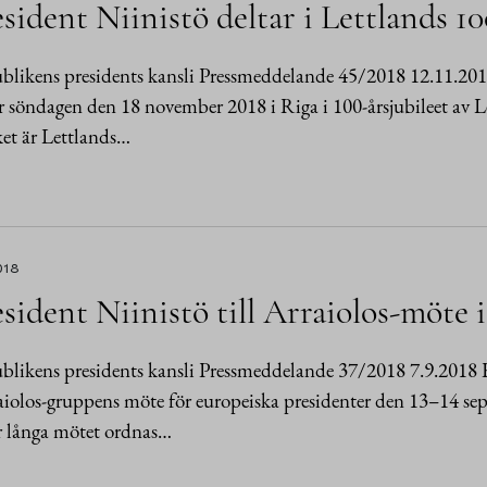
sident Niinistö deltar i Lettlands 1
likens presidents kansli Pressmeddelande 45/2018 12.11.201
r söndagen den 18 november 2018 i Riga i 100-årsjubileet av Le
et är Lettlands…
018
sident Niinistö till Arraiolos-möte 
likens presidents kansli Pressmeddelande 37/2018 7.9.2018 R
aiolos-gruppens möte för europeiska presidenter den 13–14 se
r långa mötet ordnas…