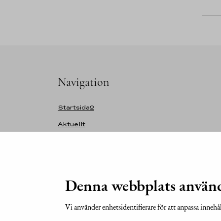
Navigation
Startsida2
Aktuellt
Tal
Personuppgifter
Presidentinstitutionen
Denna webbplats använd
Tidigare presidenter
Vi använder enhetsidentifierare för att anpassa innehål
Kansli och kontakt