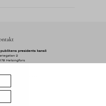
ontakt
publikens presidents kansli
riegatan 2
170 Helsingfors
nland
l. +358 (0)29 522 6000