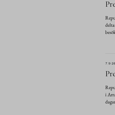
Pre
Repub
delta
besök
7.9.2
Pre
Repub
i Arr
daga