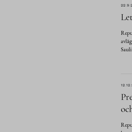
22.9.
Let
Repub
avläg
Sauli
12.12
Pre
och
Repub