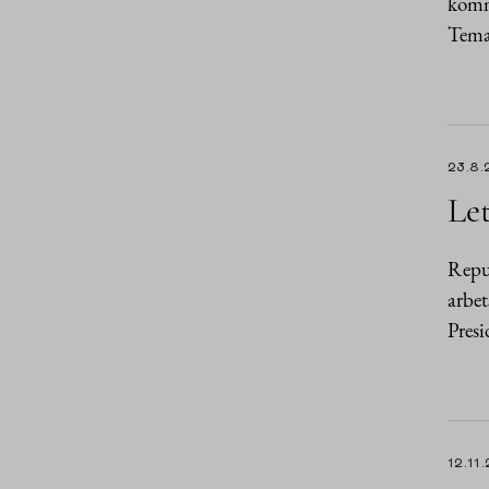
komme
Tema
23.8.
Let
Repub
arbet
Presi
12.11