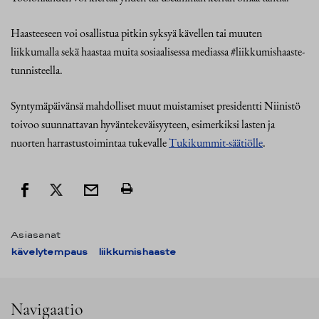
Haasteeseen voi osallistua pitkin syksyä kävellen tai muuten
liikkumalla sekä haastaa muita sosiaalisessa mediassa #liikkumishaaste-
tunnisteella.
Syntymäpäivänsä mahdolliset muut muistamiset presidentti Niinistö
toivoo suunnattavan hyväntekeväisyyteen, esimerkiksi lasten ja
nuorten harrastustoimintaa tukevalle
Tukikummit-säätiölle
.
Asiasanat
kävelytempaus
liikkumishaaste
Navigaatio