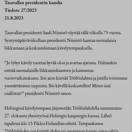
Tasavallan presidentin kanslia
Tiedote 27/2023
21.8.2023
Tasavallan presidentti Sauli Niinistö täyttää tällä viikolla 75 vuotta.
Syntymäpäiväviikollaan presidentti Niinistö haastaa suomalaisia
liikkumaan ja keskustelemaan kävelytempauksella.
”Jo lyhyt kävely tuottaa hyvää oloa ja avartaa ajatusta. Haluankin
esittää suomalaisille liikkumishaasteen ja kannustaa
vuorovaikutukseen. Itse aion kiertää Töölönlahtea ja jutella toistemme
ymmärtämisen tarpeesta. Siis kävellä keskustellen! Miten sinä
osallistut?” presidentti Niinistö sanoo.
Helsingissä kävelytempaus järjestetään Töölönlahdella sunnuntaina
27. elokuuta yhteistyössä Helsingin kaupungin kanssa. Lähtö
tapahtuu klo 15 Pikku-Finlandian edestä. Tempauksessa
Töölönlahden voi kiertää yhden tai useamman kerran omaa tahtia.