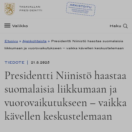
Valikko
Haku
Etusivu
»
Ajankohtaista
»
Presidentti Niinistö haastaa suomalaisia
liikkumaan ja vuorovaikutukseen – vaikka kävellen keskustelemaan
TIEDOTE
21.8.2023
Presidentti Niinistö haastaa
suomalaisia liikkumaan ja
vuorovaikutukseen – vaikka
kävellen keskustelemaan