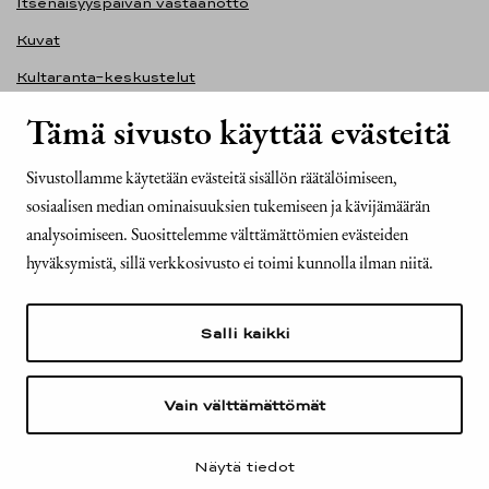
Itsenäisyyspäivän vastaanotto
Kuvat
Kultaranta-keskustelut
Ilmasto ja ympäristö
Tämä sivusto käyttää evästeitä
Presidentinlinna
Sivustollamme käytetään evästeitä sisällön räätälöimiseen,
Presidentti.fi-sivuston saavutettavuusseloste
sosiaalisen median ominaisuuksien tukemiseen ja kävijämäärän
Yhteystiedot
analysoimiseen. Suosittelemme välttämättömien evästeiden
hyväksymistä, sillä verkkosivusto ei toimi kunnolla ilman niitä.
Tasavallan presidentin kanslia
Mariankatu 2
Salli kaikki
00170 Helsinki
Puh. 029 522 6000
kirjaamo@tpk.fi
Vain välttämättömät
Näytä tiedot
© Tasavallan presidentin kanslia 2025