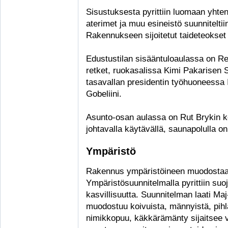
Sisustuksesta pyrittiin luomaan yhtenä
aterimet ja muu esineistö suunnitelti
Rakennukseen sijoitetut taideteokset h
Edustustilan sisääntuloaulassa on Re
retket, ruokasalissa Kimi Pakarisen 
tasavallan presidentin työhuoneessa 
Gobeliini.
Asunto-osan aulassa on Rut Brykin ke
johtavalla käytävällä, saunapolulla o
Ympäristö
Rakennus ympäristöineen muodostaa
Ympäristösuunnitelmalla pyrittiin suo
kasvillisuutta. Suunnitelman laati Maj
muodostuu koivuista, männyistä, pih
nimikkopuu, käkkärämänty sijaitsee v