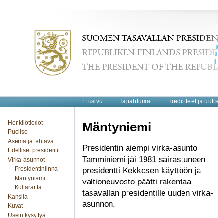
Etusivu
Tapahtumat
Tiedotteet ja uutis
Henkilötiedot
Mäntyniemi
Puoliso
Asema ja tehtävät
Presidentin aiempi virka-asunto
Edelliset presidentit
Tamminiemi jäi 1981 sairastuneen
Virka-asunnot
Presidentinlinna
presidentti Kekkosen käyttöön ja
Mäntyniemi
valtioneuvosto päätti rakentaa
Kultaranta
tasavallan presidentille uuden virka-
Kanslia
asunnon.
Kuvat
Usein kysyttyä