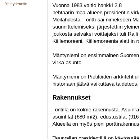
Yhteydenotto
Vuonna 1983 valtio hankki 2,8
hehtaarin maa-alueen presidentin vir
Meilahdesta. Tontti sai nimekseen 
suunnittelemiseksi järjestettiin ylein
joukosta selväksi voittajaksi tuli Rai
Kiillemoreeni. Kiillemoreenia alettii
Mäntyniemi on ensimmäinen Suomen ta
virka-asunto.
Mäntyniemi on Pietilöiden arkkitehtiu
historiaan jäävä vaikuttava taideteos.
Rakennukset
Tontilla on kolme rakennusta. Asuinr
asuintilat (680 m/2), edustustilat (916
Alueella on myös pieni porttirakennus
Tasavallan presidentillä on käytössä