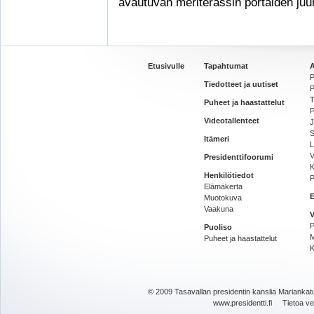
avautuvan meriterassin portaiden juur
Etusivulle
Tapahtumat
A
P
Tiedotteet ja uutiset
P
T
Puheet ja haastattelut
P
Videotallenteet
J
S
Itämeri
L
V
Presidenttifoorumi
K
Henkilötiedot
P
Elämäkerta
E
Muotokuva
Vaakuna
V
P
Puoliso
M
Puheet ja haastattelut
K
© 2009 Tasavallan presidentin kanslia Mariankatu
www.presidentti.fi
Tietoa v