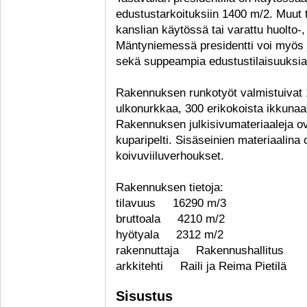
edustustarkoituksiin 1400 m/2. Muut t
kanslian käytössä tai varattu huolto-, v
Mäntyniemessä presidentti voi myös j
sekä suppeampia edustustilaisuuksia
Rakennuksen runkotyöt valmistuivat
ulkonurkkaa, 300 erikokoista ikkunaa,
Rakennuksen julkisivumateriaaleja ova
kuparipelti. Sisäseinien materiaalina 
koivuviiluverhoukset.
Rakennuksen tietoja:
tilavuus 16290 m/3
bruttoala 4210 m/2
hyötyala 2312 m/2
rakennuttaja Rakennushallitus
arkkitehti Raili ja Reima Pietilä
Sisustus