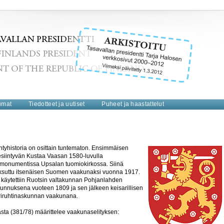
umat
Tiedotteet ja uutiset
Puheet ja haastattelut
yhistoria on osittain tuntematon. Ensimmäisen
esiintyvän Kustaa Vaasan 1580-luvulla
monumentissa Upsalan tuomiokirkossa. Siinä
suttu itsenäisen Suomen vaakunaksi vuonna 1917.
käytettiin Ruotsin valtakunnan Pohjanlahden
 tunnuksena vuoteen 1809 ja sen jälkeen keisarillisen
iruhtinaskunnan vaakunana.
ta (381/78) määrittelee vaakunaselityksen: