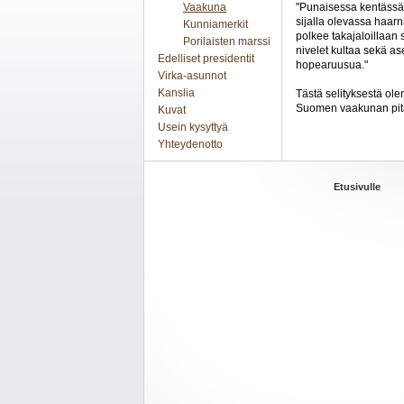
Vaakuna
"Punaisessa kentässä 
sijalla olevassa haar
Kunniamerkit
polkee takajaloillaan
Porilaisten marssi
nivelet kultaa sekä as
Edelliset presidentit
hopearuusua."
Virka-asunnot
Kanslia
Tästä selityksestä ol
Suomen vaakunan pitä
Kuvat
Usein kysyttyä
Yhteydenotto
Etusivulle