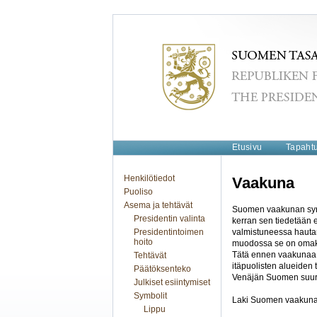
Etusivu
Tapaht
Henkilötiedot
Vaakuna
Puoliso
Asema ja tehtävät
Suomen vaakunan synt
Presidentin valinta
kerran sen tiedetään 
Presidentintoimen
valmistuneessa hauta
hoito
muodossa se on omak
Tätä ennen vaakunaa 
Tehtävät
itäpuolisten alueiden
Päätöksenteko
Venäjän Suomen suur
Julkiset esiintymiset
Symbolit
Laki Suomen vaakunas
Lippu