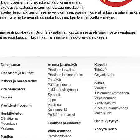
kruunupäinen leijona, joka pitää oikean etujalan
niskoidussa kädessä iskuun kohotettua miekkaa ja
 sapelia, leijona kruunuineen ja varuksineen, aseiden kahvat ja käsivarsihaarniskan
eiden terät ja käsivarsihaarniska hopeaa; kenttään siroteltu yhdeksän
ennaisesti poikkeavan Suomen vaakunan käyttämisestä eli "säännösten vastaisen
misestä kaupan" tuomitaan lain mukaan sakkorangaistukseen.
Tapahtumat
Asema ja tehtävät
Kanslia
Presidentin valinta
Tehtävät
Tiedotteet ja uutiset
Presidentintoimen hoito
Organisaatio
Tehtävät
Puheet ja haastattelut
Kuvat
Päätöksenteko
Vierailut
Videotallenteet
Julkiset esiintymiset
Tilaisuudet kotimaassa
Symbolit
Itämeri
Virka-asunnot
Lippu
Yksityisalbumi
Vaakuna
Presidenttifoorumi
Kuvia julkaisukäyttöön
Kunniamerkit
Muita kuvia
Henkilötiedot
Porilaisten marssi
Elämäkerta
Usein kysyttyä
Edelliset presidentit
Muotokuva
Vaakuna
Yhteydenotto
Virka-asunnot
Presidentinlinna
Puoliso