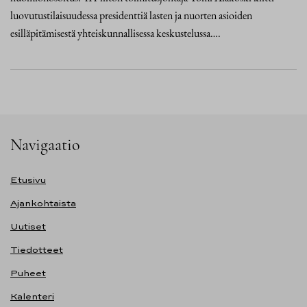
luovutustilaisuudessa presidenttiä lasten ja nuorten asioiden
esilläpitämisestä yhteiskunnallisessa keskustelussa….
Navigaatio
Etusivu
Ajankohtaista
Uutiset
Tiedotteet
Puheet
Kalenteri