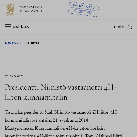
Valikko
Haku
Etusivu
»
4H-liitto
21.9.2018
Presidentti Niinistö vastaanotti 4H-
liiton kunniamitalin
Tasavallan presidentti Sauli Niinistö vastaanotti 4H-liiton 4H-
kunniamitalin perjantaina 21. syyskuuta 2018
Mäntyniemessä. Kunniamitali on 4H-järjestön korkein
huomionosoitus. 4H-liiton toimitusjohtaja Tomi Alakoski kiitti