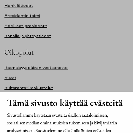
Henkilötiedot
Presidentin toimi
Edelliset presidentit
Kanslia ja yhteystiedot
Oikopolut
Itsenäisyyspäivän vastaanotto
Kuvat
Kultaranta-keskustelut
Ilmasto ja ympäristö
Tämä sivusto käyttää evästeitä
Presidentinlinna
Sivustollamme käytetään evästeitä sisällön räätälöimiseen,
Presidentti.fi-sivuston saavutettavuusseloste
sosiaalisen median ominaisuuksien tukemiseen ja kävijämäärän
Yhteystiedot
analysoimiseen. Suosittelemme välttämättömien evästeiden