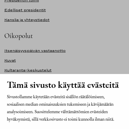
Presidentin toimi
Edelliset presidentit
Kanslia ja yhteystiedot
Oikopolut
Itsenäisyyspäivän vastaanotto
Kuvat
Kultaranta-keskustelut
Ilmasto ja ympäristö
Tämä sivusto käyttää evästeitä
Presidentinlinna
Sivustollamme käytetään evästeitä sisällön räätälöimiseen,
Presidentti.fi-sivuston saavutettavuusseloste
sosiaalisen median ominaisuuksien tukemiseen ja kävijämäärän
Yhteystiedot
analysoimiseen. Suosittelemme välttämättömien evästeiden
hyväksymistä, sillä verkkosivusto ei toimi kunnolla ilman niitä.
Tasavallan presidentin kanslia