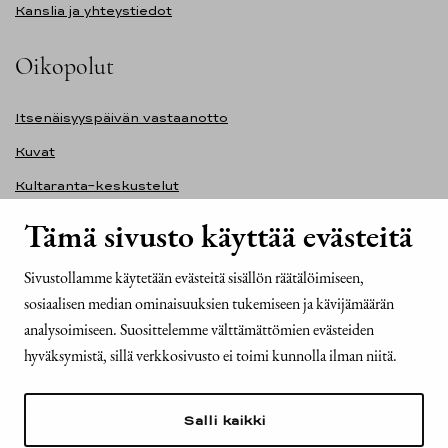
Kanslia ja yhteystiedot
Oikopolut
Itsenäisyyspäivän vastaanotto
Kuvat
Kultaranta-keskustelut
Ilmasto ja ympäristö
Tämä sivusto käyttää evästeitä
Presidentinlinna
Sivustollamme käytetään evästeitä sisällön räätälöimiseen,
Presidentti.fi-sivuston saavutettavuusseloste
sosiaalisen median ominaisuuksien tukemiseen ja kävijämäärän
Yhteystiedot
analysoimiseen. Suosittelemme välttämättömien evästeiden
hyväksymistä, sillä verkkosivusto ei toimi kunnolla ilman niitä.
Tasavallan presidentin kanslia
Mariankatu 2
Salli kaikki
00170 Helsinki