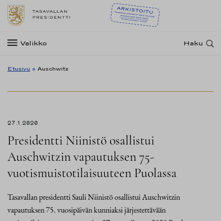
Valikko
Haku
Etusivu
»
Auschwitz
27.1.2020
Presidentti Niinistö osallistui
Auschwitzin vapautuksen 75-
vuotismuistotilaisuuteen Puolassa
Tasavallan presidentti Sauli Niinistö osallistui Auschwitzin
vapautuksen 75. vuosipäivän kunniaksi järjestettävään