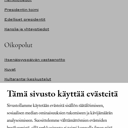
Presidentin toimi
Edelliset presidentit
Kanslia ja yhteystiedot
Oikopolut
Itsenäisyyspäivän vastaanotto
Kuvat
Kultaranta-keskustelut
Ilmasto ja ympäristö
Tämä sivusto käyttää evästeitä
Presidentinlinna
Sivustollamme käytetään evästeitä sisällön räätälöimiseen,
Presidentti.fi-sivuston saavutettavuusseloste
sosiaalisen median ominaisuuksien tukemiseen ja kävijämäärän
Yhteystiedot
analysoimiseen. Suosittelemme välttämättömien evästeiden
hyväksymistä, sillä verkkosivusto ei toimi kunnolla ilman niitä.