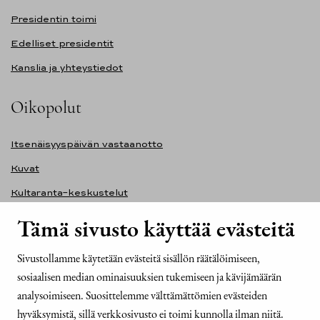
Presidentin toimi
Edelliset presidentit
Kanslia ja yhteystiedot
Oikopolut
Itsenäisyyspäivän vastaanotto
Kuvat
Kultaranta-keskustelut
Ilmasto ja ympäristö
Tämä sivusto käyttää evästeitä
Presidentinlinna
Sivustollamme käytetään evästeitä sisällön räätälöimiseen,
Presidentti.fi-sivuston saavutettavuusseloste
sosiaalisen median ominaisuuksien tukemiseen ja kävijämäärän
Yhteystiedot
analysoimiseen. Suosittelemme välttämättömien evästeiden
hyväksymistä, sillä verkkosivusto ei toimi kunnolla ilman niitä.