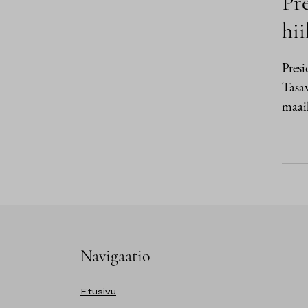
Pre
hii
Presi
Tasav
maai
Navigaatio
Etusivu