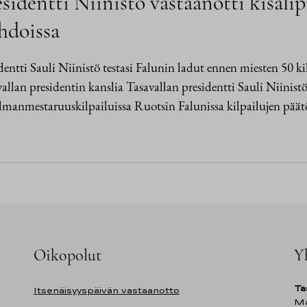
sidentti Niinistö vastaanotti kisal
hdoissa
dentti Sauli Niinistö testasi Falunin ladut ennen miesten 50 k
allan presidentin kanslia Tasavallan presidentti Sauli Niinistö
lmanmestaruuskilpailuissa Ruotsin Falunissa kilpailujen pä
Oikopolut
Y
Ta
Itsenäisyyspäivän vastaanotto
Ma