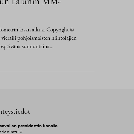
ipun Falunin MM-
ilometrin kisan alkua. Copyright ©
 vieraili pohjoismaisten hiihtolajien
ätöspäivänä sunnuntaina…
hteystiedot
savallan presidentin kanslia
riankatu 2