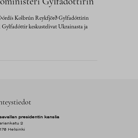
koministeri Gylfadóttirin
i Þórdís Kolbrún Reykfjörð Gylfadóttirin
i Gylfadóttir keskustelivat Ukrainasta ja
hteystiedot
savallan presidentin kanslia
riankatu 2
170 Helsinki