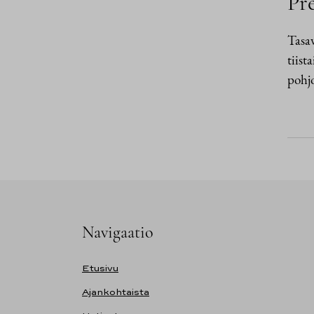
Pre
Tasav
tiist
pohjo
Navigaatio
Etusivu
Ajankohtaista