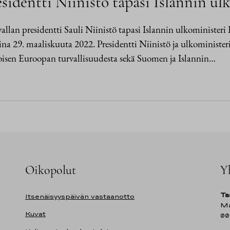
sidentti Niinistö tapasi Islannin ul
allan presidentti Sauli Niinistö tapasi Islannin ulkominister
aina 29. maaliskuuta 2022. Presidentti Niinistö ja ulkominister
isen Euroopan turvallisuudesta sekä Suomen ja Islannin…
Oikopolut
Y
Ta
Itsenäisyyspäivän vastaanotto
Ma
Kuvat
00