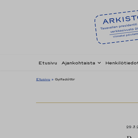
Etusivu
Ajankohtaista
Henkilötiedo
Etusivu
»
Gylfadóttir
29.3.