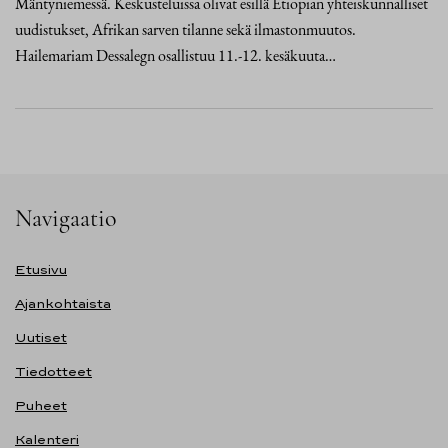
Mäntyniemessä. Keskusteluissa olivat esillä Etiopian yhteiskunnalliset
uudistukset, Afrikan sarven tilanne sekä ilmastonmuutos.
Hailemariam Dessalegn osallistuu 11.-12. kesäkuuta…
Navigaatio
Etusivu
Ajankohtaista
Uutiset
Tiedotteet
Puheet
Kalenteri