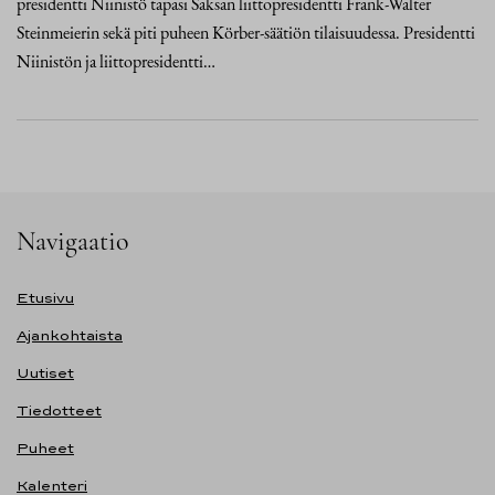
presidentti Niinistö tapasi Saksan liittopresidentti Frank-Walter
Steinmeierin sekä piti puheen Körber-säätiön tilaisuudessa. Presidentti
Niinistön ja liittopresidentti…
Navigaatio
Etusivu
Ajankohtaista
Uutiset
Tiedotteet
Puheet
Kalenteri