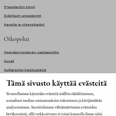
Presidentin toimi
Edelliset presidentit
Kanslia ja yhteystiedot
Oikopolut
Itsenäisyyspäivän vastaanotto
Kuvat
Kultaranta-keskustelut
Ilmasto ja ympäristö
Tämä sivusto käyttää evästeitä
Presidentinlinna
Sivustollamme käytetään evästeitä sisällön räätälöimiseen,
Presidentti.fi-sivuston saavutettavuusseloste
sosiaalisen median ominaisuuksien tukemiseen ja kävijämäärän
Yhteystiedot
analysoimiseen. Suosittelemme välttämättömien evästeiden
hyväksymistä, sillä verkkosivusto ei toimi kunnolla ilman niitä.