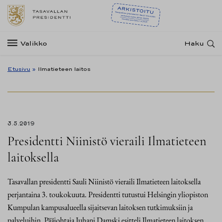
Valikko
Haku
Etusivu
»
Ilmatieteen laitos
3.5.2019
Presidentti Niinistö vieraili Ilmatieteen
laitoksella
Tasavallan presidentti Sauli Niinistö vieraili Ilmatieteen laitoksella
perjantaina 3. toukokuuta. Presidentti tutustui Helsingin yliopiston
Kumpulan kampusalueella sijaitsevan laitoksen tutkimuksiin ja
palveluihin. Pääjohtaja Juhani Damski esitteli Ilmatieteen laitoksen