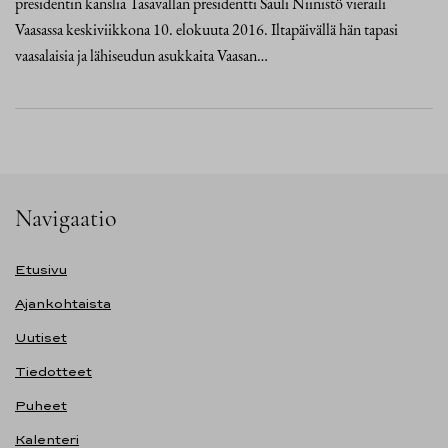
presidentin kanslia Tasavallan presidentti Sauli Niinistö vieraili
Vaasassa keskiviikkona 10. elokuuta 2016. Iltapäivällä hän tapasi
vaasalaisia ja lähiseudun asukkaita Vaasan…
Navigaatio
Etusivu
Ajankohtaista
Uutiset
Tiedotteet
Puheet
Kalenteri