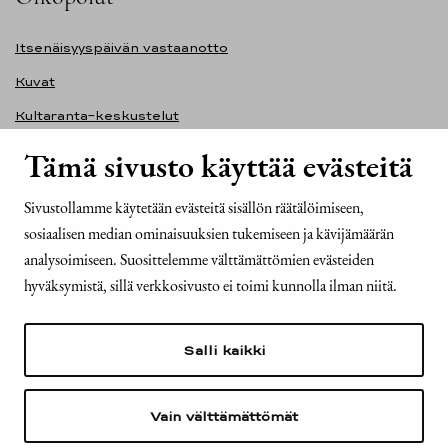
Itsenäisyyspäivän vastaanotto
Kuvat
Kultaranta-keskustelut
Ilmasto ja ympäristö
Tämä sivusto käyttää evästeitä
Presidentinlinna
Sivustollamme käytetään evästeitä sisällön räätälöimiseen,
Presidentti.fi-sivuston saavutettavuusseloste
sosiaalisen median ominaisuuksien tukemiseen ja kävijämäärän
Yhteystiedot
analysoimiseen. Suosittelemme välttämättömien evästeiden
hyväksymistä, sillä verkkosivusto ei toimi kunnolla ilman niitä.
Tasavallan presidentin kanslia
Mariankatu 2
Salli kaikki
00170 Helsinki
Puh. 029 522 6000
kirjaamo@tpk.fi
Vain välttämättömät