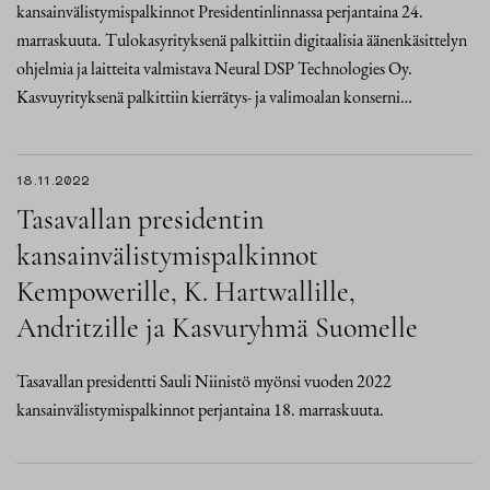
kansainvälistymispalkinnot Presidentinlinnassa perjantaina 24.
marraskuuta. Tulokasyrityksenä palkittiin digitaalisia äänenkäsittelyn
ohjelmia ja laitteita valmistava Neural DSP Technologies Oy.
Kasvuyrityksenä palkittiin kierrätys- ja valimoalan konserni…
18.11.2022
Tasavallan presidentin
kansainvälistymispalkinnot
Kempowerille, K. Hartwallille,
Andritzille ja Kasvuryhmä Suomelle
Tasavallan presidentti Sauli Niinistö myönsi vuoden 2022
kansainvälistymispalkinnot perjantaina 18. marraskuuta.