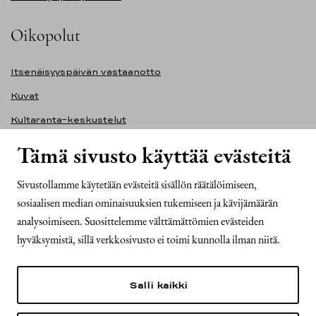
Oikopolut
Itsenäisyyspäivän vastaanotto
Kuvat
Kultaranta-keskustelut
Ilmasto ja ympäristö
Tämä sivusto käyttää evästeitä
Presidentinlinna
Sivustollamme käytetään evästeitä sisällön räätälöimiseen,
Presidentti.fi-sivuston saavutettavuusseloste
sosiaalisen median ominaisuuksien tukemiseen ja kävijämäärän
Yhteystiedot
analysoimiseen. Suosittelemme välttämättömien evästeiden
hyväksymistä, sillä verkkosivusto ei toimi kunnolla ilman niitä.
Tasavallan presidentin kanslia
Mariankatu 2
Salli kaikki
00170 Helsinki