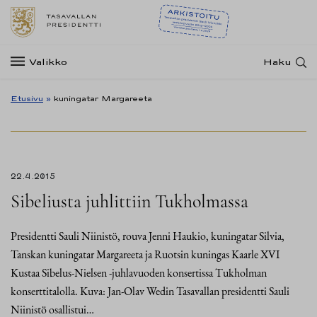
Valikko
Haku
Etusivu
»
kuningatar Margareeta
22.4.2015
Sibeliusta juhlittiin Tukholmassa
Presidentti Sauli Niinistö, rouva Jenni Haukio, kuningatar Silvia,
Tanskan kuningatar Margareeta ja Ruotsin kuningas Kaarle XVI
Kustaa Sibelus-Nielsen -juhlavuoden konsertissa Tukholman
konserttitalolla. Kuva: Jan-Olav Wedin Tasavallan presidentti Sauli
Niinistö osallistui…