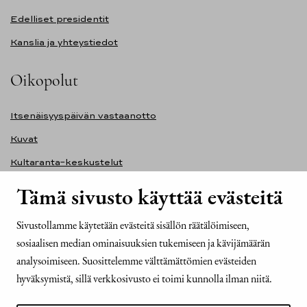
Edelliset presidentit
Kanslia ja yhteystiedot
Oikopolut
Itsenäisyyspäivän vastaanotto
Kuvat
Kultaranta-keskustelut
Ilmasto ja ympäristö
Tämä sivusto käyttää evästeitä
Presidentinlinna
Sivustollamme käytetään evästeitä sisällön räätälöimiseen,
Presidentti.fi-sivuston saavutettavuusseloste
sosiaalisen median ominaisuuksien tukemiseen ja kävijämäärän
Yhteystiedot
analysoimiseen. Suosittelemme välttämättömien evästeiden
hyväksymistä, sillä verkkosivusto ei toimi kunnolla ilman niitä.
Tasavallan presidentin kanslia