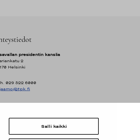
hteystiedot
savallan presidentin kanslia
riankatu 2
170 Helsinki
h. 029 522 6000
rjaamo@tpk.fi
Salli kaikki