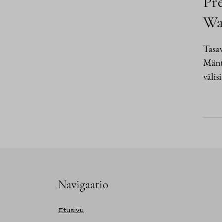
Pr
Wa
Tasav
Mänty
välis
Navigaatio
Etusivu