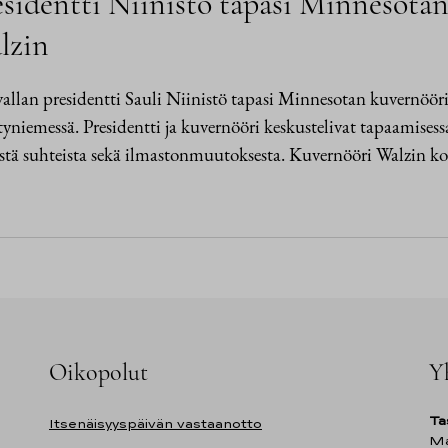
esidentti Niinistö tapasi Minnesota
lzin
allan presidentti Sauli Niinistö tapasi Minnesotan kuvernöör
niemessä. Presidentti ja kuvernööri keskustelivat tapaamis
istä suhteista sekä ilmastonmuutoksesta. Kuvernööri Walzin 
Oikopolut
Y
Ta
Itsenäisyyspäivän vastaanotto
Ma