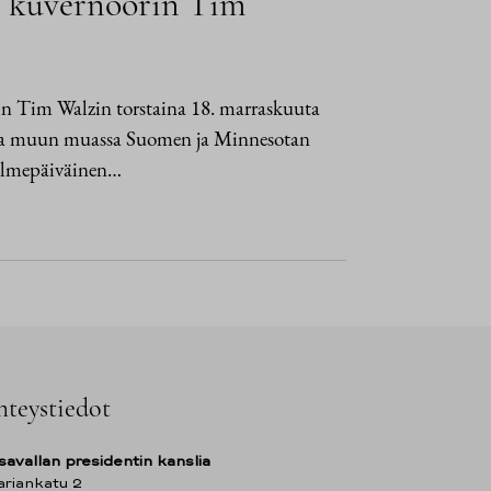
n kuvernöörin Tim
in Tim Walzin torstaina 18. marraskuuta
essa muun muassa Suomen ja Minnesotan
kolmepäiväinen…
hteystiedot
savallan presidentin kanslia
riankatu 2