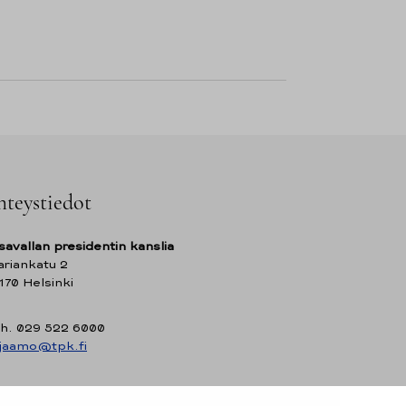
hteystiedot
savallan presidentin kanslia
riankatu 2
170 Helsinki
h. 029 522 6000
rjaamo@tpk.fi