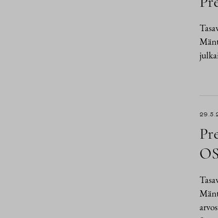
Pre
Tasav
Mänty
julka
29.5.
Pre
OS
Tasav
Mänt
arvos