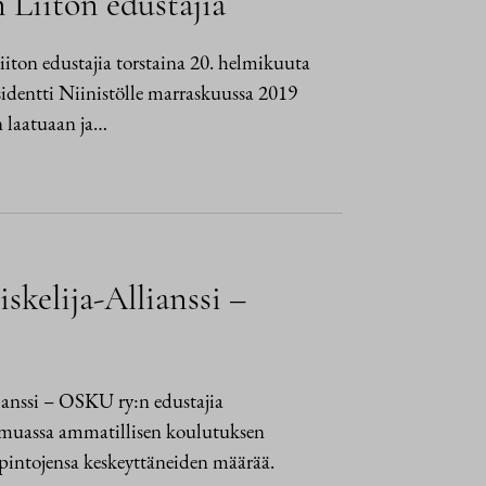
n Liiton edustajia
iiton edustajia torstaina 20. helmikuuta
sidentti Niinistölle marraskuussa 2019
n laatuaan ja…
skelija-Allianssi –
ianssi – OSKU ry:n edustajia
 muassa ammatillisen koulutuksen
pintojensa keskeyttäneiden määrää.