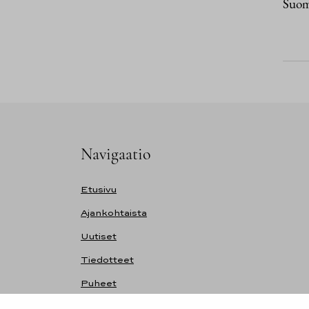
Suom
Navigaatio
Etusivu
Ajankohtaista
Uutiset
Tiedotteet
Puheet
Kalenteri