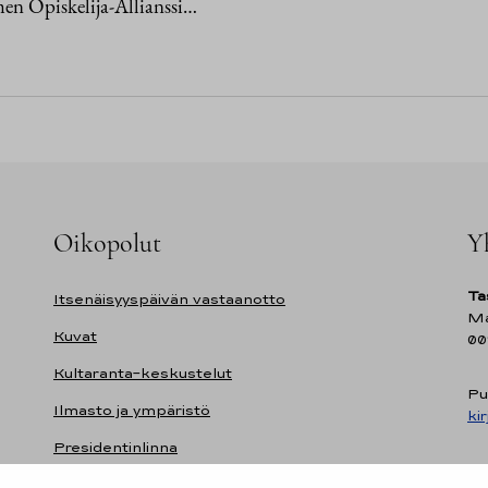
en Opiskelija-Allianssi…
Oikopolut
Y
Ta
Itsenäisyyspäivän vastaanotto
Ma
Kuvat
00
Kultaranta-keskustelut
Pu
Ilmasto ja ympäristö
ki
Presidentinlinna
Presidentti.fi-sivuston saavutettavuusseloste