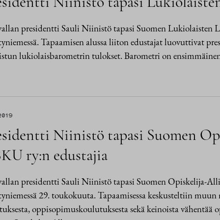
sidentti Niinistö tapasi Lukiolaiste
allan presidentti Sauli Niinistö tapasi Suomen Lukiolaisten L
niemessä. Tapaamisen alussa liiton edustajat luovuttivat pre
istun lukiolaisbarometrin tulokset. Barometri on ensimmäine
2019
sidentti Niinistö tapasi Suomen Opi
KU ry:n edustajia
allan presidentti Sauli Niinistö tapasi Suomen Opiskelija-All
yniemessä 29. toukokuuta. Tapaamisessa keskusteltiin muun
tuksesta, oppisopimuskoulutuksesta sekä keinoista vähentää o