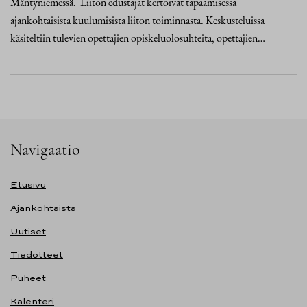
Mäntyniemessä. Liiton edustajat kertoivat tapaamisessa
ajankohtaisista kuulumisista liiton toiminnasta. Keskusteluissa
käsiteltiin tulevien opettajien opiskeluolosuhteita, opettajien…
Navigaatio
Etusivu
Ajankohtaista
Uutiset
Tiedotteet
Puheet
Kalenteri