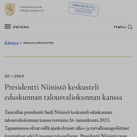
Valikko
Haku
Etusivu
»
talousvaliokunta
26.1.2023
Presidentti Niinistö keskusteli
eduskunnan talousvaliokunnan kanssa
Tasavallan presidentti Sauli Niinistö keskusteli eduskunnan
talousvaliokunnan kanssa torstaina 26. tammikuuta 2023.
Tapaamisessa olivat esillä ajankohtaiset ulko- ja turvallisuuspoliittiset
kysymykset sekä Euroopan taloustilanne. Presidentti Niinistö tapaa