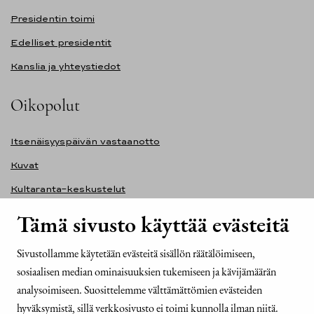
Presidentin toimi
Edelliset presidentit
Kanslia ja yhteystiedot
Oikopolut
Itsenäisyyspäivän vastaanotto
Kuvat
Kultaranta-keskustelut
Ilmasto ja ympäristö
Tämä sivusto käyttää evästeitä
Presidentinlinna
Sivustollamme käytetään evästeitä sisällön räätälöimiseen,
Presidentti.fi-sivuston saavutettavuusseloste
sosiaalisen median ominaisuuksien tukemiseen ja kävijämäärän
Yhteystiedot
analysoimiseen. Suosittelemme välttämättömien evästeiden
hyväksymistä, sillä verkkosivusto ei toimi kunnolla ilman niitä.