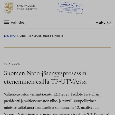
Valikko
Haku
Etusivu
»
ulko- ja turvallisuuspolitiikka
12.3.2023
Suomen Nato-jäsenyysprosessin
eteneminen esillä TP-UTVA:ssa
Valtioneuvoston viestintäosasto 12.3.2023 Tiedote Tasavallan
presidentti ja valtioneuvoston ulko- ja turvallisuuspoliittinen
ministerivaliokunta keskustelivat sunnuntaina 12. maaliskuuta
Suomen Nato-jäsenyysprosessin etenemisestä torstaina 9.3. Brysselissä