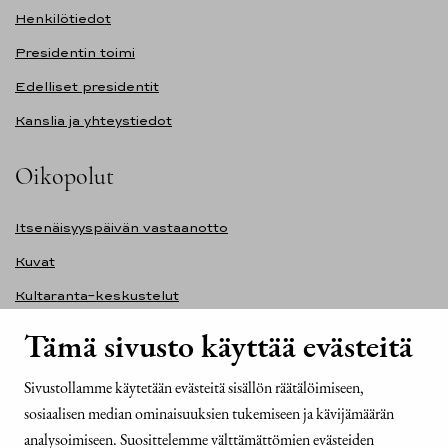
Henkilötiedot
Presidentin toimi
Edelliset presidentit
Kanslia ja yhteystiedot
Oikopolut
Itsenäisyyspäivän vastaanotto
Kuvat
Kultaranta-keskustelut
Ilmasto ja ympäristö
Tämä sivusto käyttää evästeitä
Presidentinlinna
Sivustollamme käytetään evästeitä sisällön räätälöimiseen,
Presidentti.fi-sivuston saavutettavuusseloste
sosiaalisen median ominaisuuksien tukemiseen ja kävijämäärän
Yhteystiedot
analysoimiseen. Suosittelemme välttämättömien evästeiden