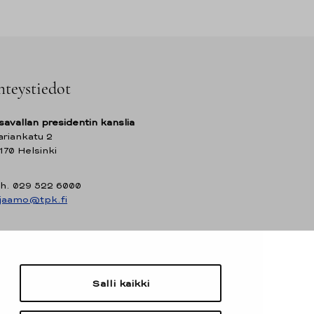
hteystiedot
savallan presidentin kanslia
riankatu 2
170 Helsinki
h. 029 522 6000
rjaamo@tpk.fi
Salli kaikki