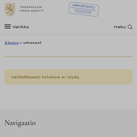
Valikko
Haku
Etusivu
»
ydinaseet
Valitettavasti tuloksia ei löydy.
Navigaatio