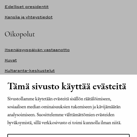
Edelliset presidentit
Kanslia ja yhteystiedot
Oikopolut
Itsenäisyyspäivän vastaanotto
Kuvat
Kultaranta-keskustelut
Ilmasto ja ympäristö
Tämä sivusto käyttää evästeitä
Presidentinlinna
Sivustollamme käytetään evästeitä sisällön räätälöimiseen,
Presidentti.fi-sivuston saavutettavuusseloste
sosiaalisen median ominaisuuksien tukemiseen ja kävijämäärän
Yhteystiedot
analysoimiseen. Suosittelemme välttämättömien evästeiden
hyväksymistä, sillä verkkosivusto ei toimi kunnolla ilman niitä.
Tasavallan presidentin kanslia
Mariankatu 2