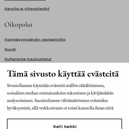
Kanslia ja yhteystiedot
Oikopolut
Itsenäisyyspäivän vastaanotto
Kuvat
Kultaranta-keskustelut
Ilmasto ja ympäristö
Tämä sivusto käyttää evästeitä
Presidentinlinna
Sivustollamme käytetään evästeitä sisällön räätälöimiseen,
Presidentti.fi-sivuston saavutettavuusseloste
sosiaalisen median ominaisuuksien tukemiseen ja kävijämäärän
Yhteystiedot
analysoimiseen. Suosittelemme välttämättömien evästeiden
hyväksymistä, sillä verkkosivusto ei toimi kunnolla ilman niitä.
Tasavallan presidentin kanslia
Mariankatu 2
Salli kaikki
00170 Helsinki