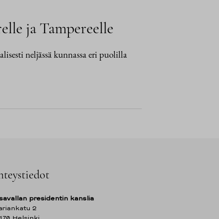
elle ja Tampereelle
alisesti neljässä kunnassa eri puolilla
hteystiedot
savallan presidentin kanslia
riankatu 2
170 Helsinki