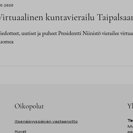
.6.2020
Virtuaalinen kuntavierailu Taipalsaar
iedotteet, uutiset ja puheet Presidentti Niinistö vierailee virtua
uomea
Oikopolut
Y
Ta
Itsenäisyyspäivän vastaanotto
Ma
Kuvat
00