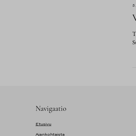
5
T
S
Navigaatio
Etusivu
Ajankohtaista