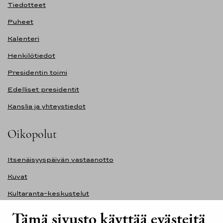
Tiedotteet
Puheet
Kalenteri
Henkilötiedot
Presidentin toimi
Edelliset presidentit
Kanslia ja yhteystiedot
Oikopolut
Itsenäisyyspäivän vastaanotto
Kuvat
Kultaranta-keskustelut
Ilmasto ja ympäristö
Tämä sivusto käyttää evästeitä