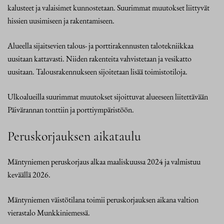
kalusteet ja valaisimet kunnostetaan. Suurimmat muutokset liittyvät
hissien uusimiseen ja rakentamiseen.
Alueella sijaitsevien talous- ja porttirakennusten talotekniikkaa
uusitaan kattavasti. Niiden rakenteita vahvistetaan ja vesikatto
uusitaan. Talousrakennukseen sijoitetaan lisää toimistotiloja.
Ulkoalueilla suurimmat muutokset sijoittuvat alueeseen liitettävään
Päivärannan tonttiin ja porttiympäristöön.
Peruskorjauksen aikataulu
Mäntyniemen peruskorjaus alkaa maaliskuussa 2024 ja valmistuu
keväällä 2026.
Mäntyniemen väistötilana toimii peruskorjauksen aikana valtion
vierastalo Munkkiniemessä.