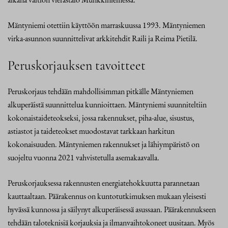
Mäntyniemi otettiin käyttöön marraskuussa 1993. Mäntyniemen
virka-asunnon suunnittelivat arkkitehdit Raili ja Reima Pietilä.
Peruskorjauksen tavoitteet
Peruskorjaus tehdään mahdollisimman pitkälle Mäntyniemen
alkuperäistä suunnittelua kunnioittaen. Mäntyniemi suunniteltiin
kokonaistaideteokseksi, jossa rakennukset, piha-alue, sisustus,
astiastot ja taideteokset muodostavat tarkkaan harkitun
kokonaisuuden. Mäntyniemen rakennukset ja lähiympäristö on
suojeltu vuonna 2021 vahvistetulla asemakaavalla.
Peruskorjauksessa rakennusten energiatehokkuutta parannetaan
kauttaaltaan. Päärakennus on kuntotutkimuksen mukaan yleisesti
hyvässä kunnossa ja säilynyt alkuperäisessä asussaan. Päärakennukseen
tehdään taloteknisiä korjauksia ja ilmanvaihtokoneet uusitaan. Myös