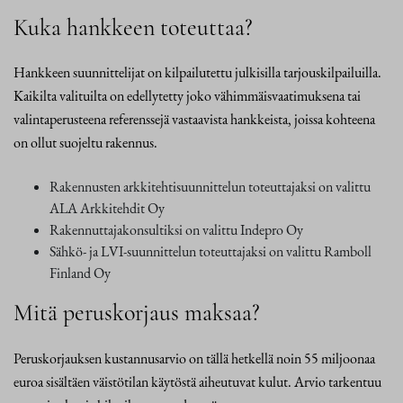
Kuka hankkeen toteuttaa?
Hankkeen suunnittelijat on kilpailutettu julkisilla tarjouskilpailuilla.
Kaikilta valituilta on edellytetty joko vähimmäisvaatimuksena tai
valintaperusteena referenssejä vastaavista hankkeista, joissa kohteena
on ollut suojeltu rakennus.
Rakennusten arkkitehtisuunnittelun toteuttajaksi on valittu
ALA Arkkitehdit Oy
Rakennuttajakonsultiksi on valittu Indepro Oy
Sähkö- ja LVI-suunnittelun toteuttajaksi on valittu Ramboll
Finland Oy
Mitä peruskorjaus maksaa?
Peruskorjauksen kustannusarvio on tällä hetkellä noin 55 miljoonaa
euroa sisältäen väistötilan käytöstä aiheutuvat kulut. Arvio tarkentuu