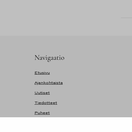
Navigaatio
Etusivu
Ajankohtaista
Uutiset
Tiedotteet
Puheet
Kalenteri