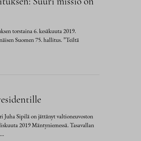
ituksen: Suuri missio on
ksen torstaina 6. kesäkuuta 2019.
enäisen Suomen 75. hallitus. ”Teiltä
esidentille
i Juha Sipilä on jättänyt valtioneuvoston
aliskuuta 2019 Mäntyniemessä. Tasavallan
a…