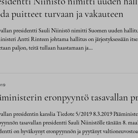
sidentti Niinistö nimitti uuden hall
da puitteet turvaan ja vakauteen
allan presidentti Sauli Niinistö nimitti Suomen uuden hallitu
nisteri Antti Rinteen johtama hallitus on järjestyksessään its
taan paljon, teitä tullaan haastamaan ja…
019
ministerin eronpyyntö tasavallan pr
allan presidentin kanslia Tiedote 5/2019 8.3.2019 Pääminister
yynnön tasavallan presidentti Sauli Niinistölle tänään 8. ma
dentti on hyväksynyt eronpyynnön ja pyytänyt valtioneuvosto