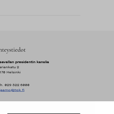
hteystiedot
savallan presidentin kanslia
riankatu 2
170 Helsinki
h. 029 522 6000
rjaamo@tpk.fi