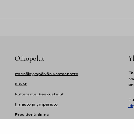
Oikopolut
Y
Ta
Itsenäisyyspäivän vastaanotto
Ma
Kuvat
00
Kultaranta-keskustelut
Pu
Ilmasto ja ympäristö
ki
Presidentinlinna
Presidentti.fi-sivuston saavutettavuusseloste