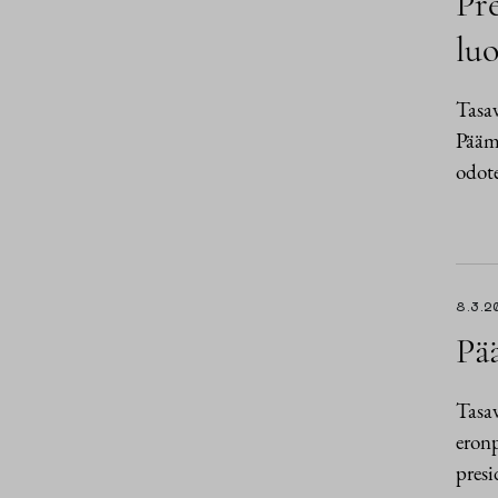
Pre
luo
Tasav
Päämi
odote
8.3.2
Pää
Tasav
eronp
presi