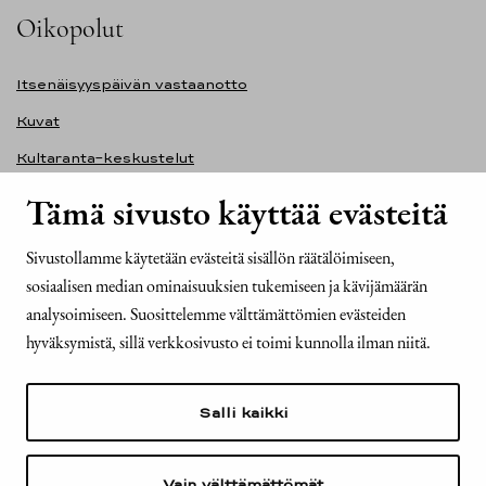
Oikopolut
Itsenäisyyspäivän vastaanotto
Kuvat
Kultaranta-keskustelut
Ilmasto ja ympäristö
Tämä sivusto käyttää evästeitä
Presidentinlinna
Sivustollamme käytetään evästeitä sisällön räätälöimiseen,
Presidentti.fi-sivuston saavutettavuusseloste
sosiaalisen median ominaisuuksien tukemiseen ja kävijämäärän
Yhteystiedot
analysoimiseen. Suosittelemme välttämättömien evästeiden
hyväksymistä, sillä verkkosivusto ei toimi kunnolla ilman niitä.
Tasavallan presidentin kanslia
Mariankatu 2
Salli kaikki
00170 Helsinki
Puh. 029 522 6000
kirjaamo@tpk.fi
Vain välttämättömät