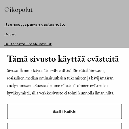
Oikopolut
Itsenäisyyspäivän vastaanotto
Kuvat
Kultaranta-keskustelut
Ilmasto ja ympäristö
Tämä sivusto käyttää evästeitä
Presidentinlinna
Sivustollamme käytetään evästeitä sisällön räätälöimiseen,
Presidentti.fi-sivuston saavutettavuusseloste
sosiaalisen median ominaisuuksien tukemiseen ja kävijämäärän
Yhteystiedot
analysoimiseen. Suosittelemme välttämättömien evästeiden
hyväksymistä, sillä verkkosivusto ei toimi kunnolla ilman niitä.
Tasavallan presidentin kanslia
Mariankatu 2
Salli kaikki
00170 Helsinki
Puh. 029 522 6000