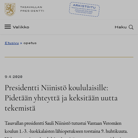
Valikko
Haku
Etusivu
»
opetus
9.4.2020
Presidentti Niinistö koululaisille:
Pidetään yhteyttä ja keksitään uutta
tekemistä
Tasavallan presidentti Sauli Niinistö tutustui Vantaan Veromäen
koulun 1.-3. -luokkalaisten lähiopetukseen torstaina 9. huhtikuuta.