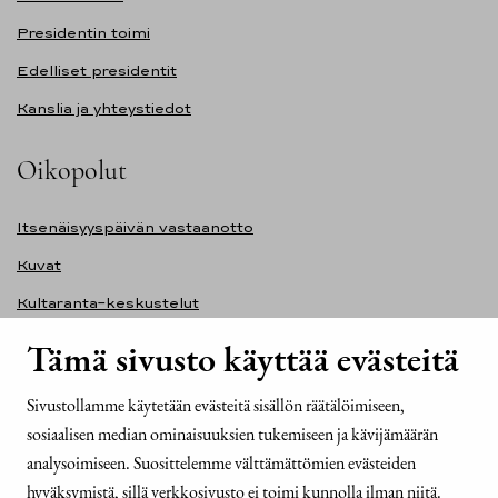
Presidentin toimi
Edelliset presidentit
Kanslia ja yhteystiedot
Oikopolut
Itsenäisyyspäivän vastaanotto
Kuvat
Kultaranta-keskustelut
Ilmasto ja ympäristö
Tämä sivusto käyttää evästeitä
Presidentinlinna
Sivustollamme käytetään evästeitä sisällön räätälöimiseen,
Presidentti.fi-sivuston saavutettavuusseloste
sosiaalisen median ominaisuuksien tukemiseen ja kävijämäärän
Yhteystiedot
analysoimiseen. Suosittelemme välttämättömien evästeiden
hyväksymistä, sillä verkkosivusto ei toimi kunnolla ilman niitä.