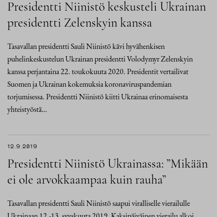
Presidentti Niinistö keskusteli Ukrainan
presidentti Zelenskyin kanssa
Tasavallan presidentti Sauli Niinistö kävi hyvähenkisen
puhelinkeskustelun Ukrainan presidentti Volodymyr Zelenskyin
kanssa perjantaina 22. toukokuuta 2020. Presidentit vertailivat
Suomen ja Ukrainan kokemuksia koronaviruspandemian
torjumisessa. Presidentti Niinistö kiitti Ukrainaa erinomaisesta
yhteistyöstä…
12.9.2019
Presidentti Niinistö Ukrainassa: ”Mikään
ei ole arvokkaampaa kuin rauha”
Tasavallan presidentti Sauli Niinistö saapui viralliselle vierailulle
Ukrainaan 12.-13. syyskuuta 2019. Kaksipäiväinen vierailu alkoi