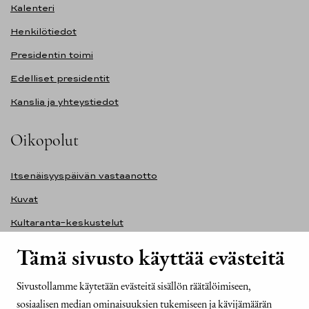
Kalenteri
Henkilötiedot
Presidentin toimi
Edelliset presidentit
Kanslia ja yhteystiedot
Oikopolut
Itsenäisyyspäivän vastaanotto
Kuvat
Kultaranta-keskustelut
Ilmasto ja ympäristö
Tämä sivusto käyttää evästeitä
Presidentinlinna
Sivustollamme käytetään evästeitä sisällön räätälöimiseen,
Presidentti.fi-sivuston saavutettavuusseloste
sosiaalisen median ominaisuuksien tukemiseen ja kävijämäärän