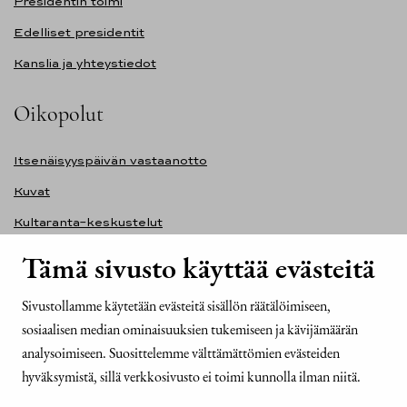
Presidentin toimi
Edelliset presidentit
Kanslia ja yhteystiedot
Oikopolut
Itsenäisyyspäivän vastaanotto
Kuvat
Kultaranta-keskustelut
Ilmasto ja ympäristö
Tämä sivusto käyttää evästeitä
Presidentinlinna
Sivustollamme käytetään evästeitä sisällön räätälöimiseen,
Presidentti.fi-sivuston saavutettavuusseloste
sosiaalisen median ominaisuuksien tukemiseen ja kävijämäärän
Yhteystiedot
analysoimiseen. Suosittelemme välttämättömien evästeiden
hyväksymistä, sillä verkkosivusto ei toimi kunnolla ilman niitä.
Tasavallan presidentin kanslia