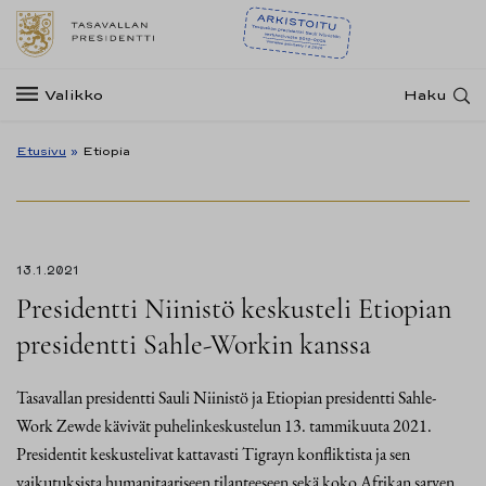
Valikko
Haku
Etusivu
»
Etiopia
13.1.2021
Presidentti Niinistö keskusteli Etiopian
presidentti Sahle-Workin kanssa
Tasavallan presidentti Sauli Niinistö ja Etiopian presidentti Sahle-
Work Zewde kävivät puhelinkeskustelun 13. tammikuuta 2021.
Presidentit keskustelivat kattavasti Tigrayn konfliktista ja sen
vaikutuksista humanitaariseen tilanteeseen sekä koko Afrikan sarven