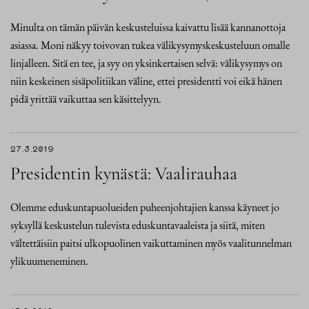
Minulta on tämän päivän keskusteluissa kaivattu lisää kannanottoja
asiassa. Moni näkyy toivovan tukea välikysymyskeskusteluun omalle
linjalleen. Sitä en tee, ja syy on yksinkertaisen selvä: välikysymys on
niin keskeinen sisäpolitiikan väline, ettei presidentti voi eikä hänen
pidä yrittää vaikuttaa sen käsittelyyn.
27.3.2019
Presidentin kynästä: Vaalirauhaa
Olemme eduskuntapuolueiden puheenjohtajien kanssa käyneet jo
syksyllä keskustelun tulevista eduskuntavaaleista ja siitä, miten
vältettäisiin paitsi ulkopuolinen vaikuttaminen myös vaalitunnelman
ylikuumeneminen.