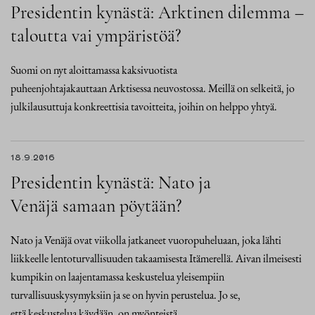
Presidentin kynästä: Arktinen dilemma –
taloutta vai ympäristöä?
Suomi on nyt aloittamassa kaksivuotista
puheenjohtajakauttaan Arktisessa neuvostossa. Meillä on selkeitä, jo
julkilausuttuja konkreettisia tavoitteita, joihin on helppo yhtyä.
18.9.2016
Presidentin kynästä: Nato ja
Venäjä samaan pöytään?
Nato ja Venäjä ovat viikolla jatkaneet vuoropuheluaan, joka lähti
liikkeelle lentoturvallisuuden takaamisesta Itämerellä. Aivan ilmeisesti
kumpikin on laajentamassa keskustelua yleisempiin
turvallisuuskysymyksiin ja se on hyvin perustelua. Jo se,
että keskustelua käydään, on myönteistä.