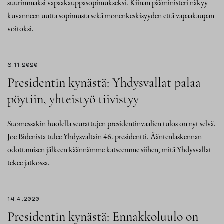
suurimmaksi vapaakauppasopimukseksi. Kiinan pääministeri näkyy
kuvanneen uutta sopimusta sekä monenkeskisyyden että vapaakaupan
voitoksi.
8.11.2020
Presidentin kynästä: Yhdysvallat palaa
pöytiin, yhteistyö tiivistyy
Suomessakin huolella seurattujen presidentinvaalien tulos on nyt selvä.
Joe Bidenista tulee Yhdysvaltain 46. presidentti. Ääntenlaskennan
odottamisen jälkeen käännämme katseemme siihen, mitä Yhdysvallat
tekee jatkossa.
14.4.2020
Presidentin kynästä: Ennakkoluulo on