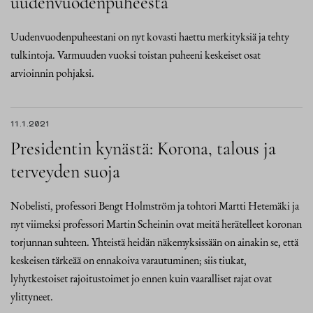
uudenvuodenpuheesta
Uudenvuodenpuheestani on nyt kovasti haettu merkityksiä ja tehty
tulkintoja. Varmuuden vuoksi toistan puheeni keskeiset osat
arvioinnin pohjaksi.
11.1.2021
Presidentin kynästä: Korona, talous ja
terveyden suoja
Nobelisti, professori Bengt Holmström ja tohtori Martti Hetemäki ja
nyt viimeksi professori Martin Scheinin ovat meitä herätelleet koronan
torjunnan suhteen. Yhteistä heidän näkemyksissään on ainakin se, että
keskeisen tärkeää on ennakoiva varautuminen; siis tiukat,
lyhytkestoiset rajoitustoimet jo ennen kuin vaaralliset rajat ovat
ylittyneet.