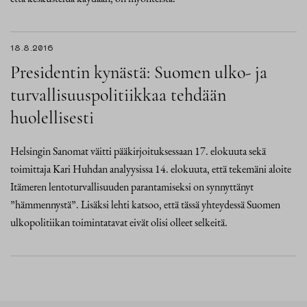
18.8.2016
Presidentin kynästä: Suomen ulko- ja
turvallisuuspolitiikkaa tehdään
huolellisesti
Helsingin Sanomat väitti pääkirjoituksessaan 17. elokuuta sekä
toimittaja Kari Huhdan analyysissa 14. elokuuta, että tekemäni aloite
Itämeren lentoturvallisuuden parantamiseksi on synnyttänyt
”hämmennystä”. Lisäksi lehti katsoo, että tässä yhteydessä Suomen
ulkopolitiikan toimintatavat eivät olisi olleet selkeitä.