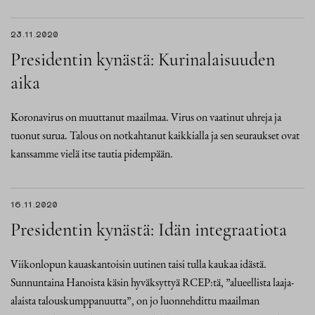
23.11.2020
Presidentin kynästä: Kurinalaisuuden
aika
Koronavirus on muuttanut maailmaa. Virus on vaatinut uhreja ja
tuonut surua. Talous on notkahtanut kaikkialla ja sen seuraukset ovat
kanssamme vielä itse tautia pidempään.
16.11.2020
Presidentin kynästä: Idän integraatiota
Viikonlopun kauaskantoisin uutinen taisi tulla kaukaa idästä.
Sunnuntaina Hanoista käsin hyväksyttyä RCEP:tä, ”alueellista laaja-
alaista talouskumppanuutta”, on jo luonnehdittu maailman