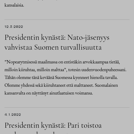
kansalaisia.
12.5.2022
Presidentin kynästä: Nato-jäsenyys
vahvistaa Suomen turvallisuutta
”Nopearytmisessä maailmassa on entistäkin arvokkaampaa tietää,
milloin kiiruhtaa, milloin malttaa”, totesin uudenvuodenpuheessani.
Tähän olemme tänä keväänä Suomessa kyenneet hienolla tavalla.
Olemme yhdessä sekä kiiruhtaneet että malttaneet. Suomalainen
kansanvalta on näyttänyt ainutlaatuisen voimansa.
4.1.2022
Presidentin kynästä: Pari toistoa