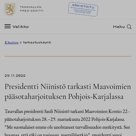
Valikko
Haku
Etusivu
»
tarkastuskäynti
29.11.2022
Presidentti Niinistö tarkasti Maavoimien
pääsotaharjoituksen Pohjois-Karjalassa
Tasavallan presidentti Sauli Niinistö tarkasti Maavoimien Kontio 22 -
pääsotaharjoituksen 28.–29. marraskuuta 2022 Pohjois-Karjalassa.
”Me suomalaiset emme ole unohtaneet turvallisuuden merkitystä. Sen
huomaa, että väki on tosissaan, reserviläisetkin”, presidentti sanoi