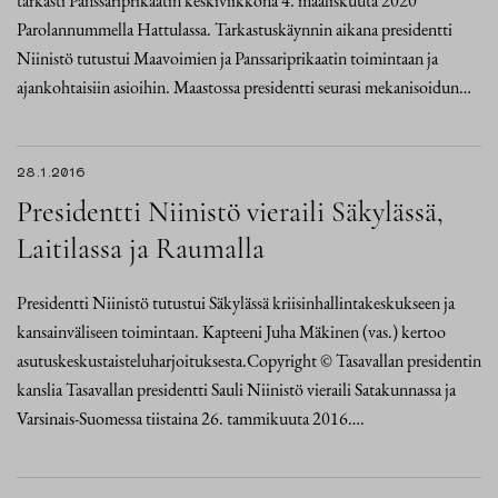
tarkasti Panssariprikaatin keskiviikkona 4. maaliskuuta 2020
Parolannummella Hattulassa. Tarkastuskäynnin aikana presidentti
Niinistö tutustui Maavoimien ja Panssariprikaatin toimintaan ja
ajankohtaisiin asioihin. Maastossa presidentti seurasi mekanisoidun…
28.1.2016
Presidentti Niinistö vieraili Säkylässä,
Laitilassa ja Raumalla
Presidentti Niinistö tutustui Säkylässä kriisinhallintakeskukseen ja
kansainväliseen toimintaan. Kapteeni Juha Mäkinen (vas.) kertoo
asutuskeskustaisteluharjoituksesta.Copyright © Tasavallan presidentin
kanslia Tasavallan presidentti Sauli Niinistö vieraili Satakunnassa ja
Varsinais-Suomessa tiistaina 26. tammikuuta 2016….