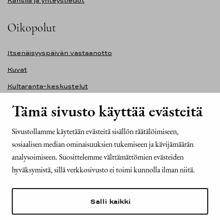
Kanslia ja yhteystiedot
Oikopolut
Itsenäisyyspäivän vastaanotto
Kuvat
Kultaranta-keskustelut
Ilmasto ja ympäristö
Tämä sivusto käyttää evästeitä
Presidentinlinna
Sivustollamme käytetään evästeitä sisällön räätälöimiseen,
Presidentti.fi-sivuston saavutettavuusseloste
sosiaalisen median ominaisuuksien tukemiseen ja kävijämäärän
Yhteystiedot
analysoimiseen. Suosittelemme välttämättömien evästeiden
hyväksymistä, sillä verkkosivusto ei toimi kunnolla ilman niitä.
Tasavallan presidentin kanslia
Mariankatu 2
Salli kaikki
00170 Helsinki