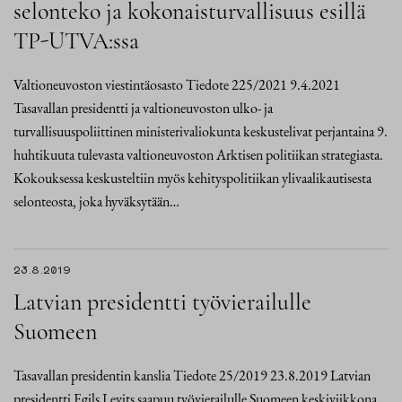
selonteko ja kokonaisturvallisuus esillä
TP-UTVA:ssa
Valtioneuvoston viestintäosasto Tiedote 225/2021 9.4.2021
Tasavallan presidentti ja valtioneuvoston ulko- ja
turvallisuuspoliittinen ministerivaliokunta keskustelivat perjantaina 9.
huhtikuuta tulevasta valtioneuvoston Arktisen politiikan strategiasta.
Kokouksessa keskusteltiin myös kehityspolitiikan ylivaalikautisesta
selonteosta, joka hyväksytään…
23.8.2019
Latvian presidentti työvierailulle
Suomeen
Tasavallan presidentin kanslia Tiedote 25/2019 23.8.2019 Latvian
presidentti Egils Levits saapuu työvierailulle Suomeen keskiviikkona