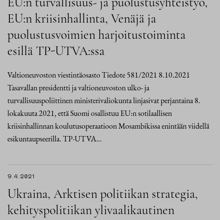
EU:n turvallisuus- ja puolustusyhteistyö,
EU:n kriisinhallinta, Venäjä ja
puolustusvoimien harjoitustoiminta
esillä TP-UTVA:ssa
Valtioneuvoston viestintäosasto Tiedote 581/2021 8.10.2021
Tasavallan presidentti ja valtioneuvoston ulko- ja
turvallisuuspoliittinen ministerivaliokunta linjasivat perjantaina 8.
lokakuuta 2021, että Suomi osallistuu EU:n sotilaallisen
kriisinhallinnan koulutusoperaatioon Mosambikissa enintään viidellä
esikuntaupseerilla. TP-UTVA…
9.4.2021
Ukraina, Arktisen politiikan strategia,
kehityspolitiikan ylivaalikautinen