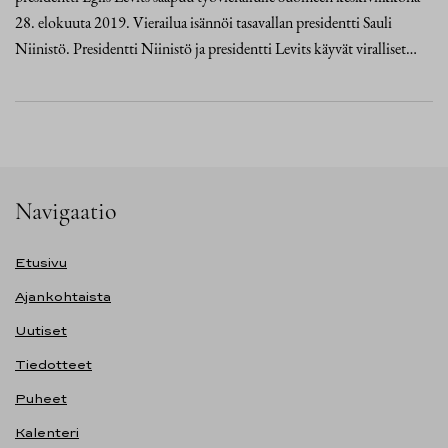
28. elokuuta 2019. Vierailua isännöi tasavallan presidentti Sauli
Niinistö. Presidentti Niinistö ja presidentti Levits käyvät viralliset…
Navigaatio
Etusivu
Ajankohtaista
Uutiset
Tiedotteet
Puheet
Kalenteri