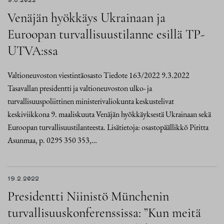
9.3.2022
Venäjän hyökkäys Ukrainaan ja
Euroopan turvallisuustilanne esillä TP-
UTVA:ssa
Valtioneuvoston viestintäosasto Tiedote 163/2022 9.3.2022
Tasavallan presidentti ja valtioneuvoston ulko- ja
turvallisuuspoliittinen ministerivaliokunta keskustelivat
keskiviikkona 9. maaliskuuta Venäjän hyökkäyksestä Ukrainaan sekä
Euroopan turvallisuustilanteesta. Lisätietoja: osastopäällikkö Piritta
Asunmaa, p. 0295 350 353,…
19.2.2022
Presidentti Niinistö Münchenin
turvallisuuskonferenssissa: ”Kun meitä