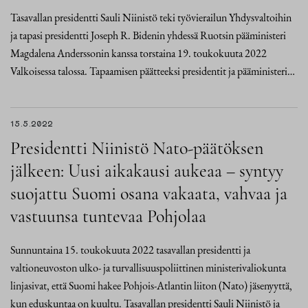
Tasavallan presidentti Sauli Niinistö teki työvierailun Yhdysvaltoihin
ja tapasi presidentti Joseph R. Bidenin yhdessä Ruotsin pääministeri
Magdalena Anderssonin kanssa torstaina 19. toukokuuta 2022
Valkoisessa talossa. Tapaamisen päätteeksi presidentit ja pääministeri…
15.5.2022
Presidentti Niinistö Nato-päätöksen
jälkeen: Uusi aikakausi aukeaa – syntyy
suojattu Suomi osana vakaata, vahvaa ja
vastuunsa tuntevaa Pohjolaa
Sunnuntaina 15. toukokuuta 2022 tasavallan presidentti ja
valtioneuvoston ulko- ja turvallisuuspoliittinen ministerivaliokunta
linjasivat, että Suomi hakee Pohjois-Atlantin liiton (Nato) jäsenyyttä,
kun eduskuntaa on kuultu. Tasavallan presidentti Sauli Niinistö ja