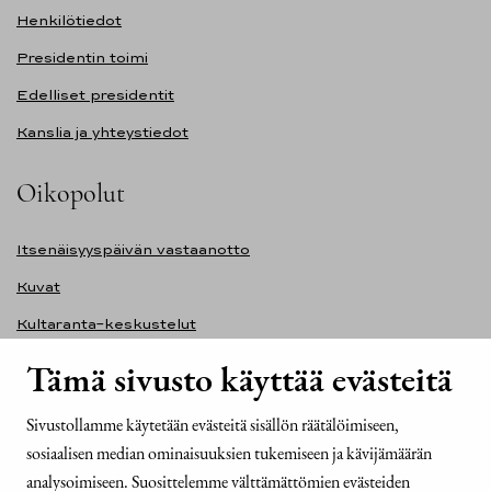
Henkilötiedot
Presidentin toimi
Edelliset presidentit
Kanslia ja yhteystiedot
Oikopolut
Itsenäisyyspäivän vastaanotto
Kuvat
Kultaranta-keskustelut
Ilmasto ja ympäristö
Tämä sivusto käyttää evästeitä
Presidentinlinna
Sivustollamme käytetään evästeitä sisällön räätälöimiseen,
Presidentti.fi-sivuston saavutettavuusseloste
sosiaalisen median ominaisuuksien tukemiseen ja kävijämäärän
Yhteystiedot
analysoimiseen. Suosittelemme välttämättömien evästeiden