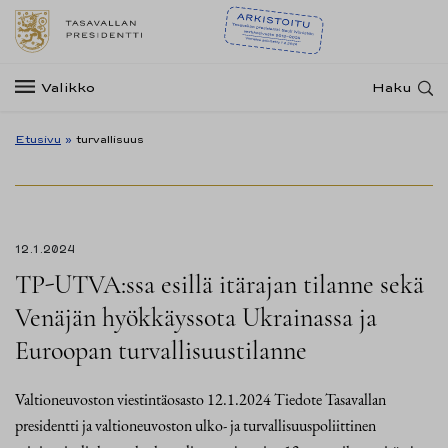
Valikko
Haku
Etusivu
»
turvallisuus
12.1.2024
TP-UTVA:ssa esillä itärajan tilanne sekä
Venäjän hyökkäyssota Ukrainassa ja
Euroopan turvallisuustilanne
Valtioneuvoston viestintäosasto 12.1.2024 Tiedote Tasavallan
presidentti ja valtioneuvoston ulko- ja turvallisuuspoliittinen