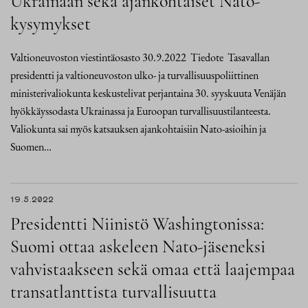
Ukrainaan sekä ajankohtaiset Nato-
kysymykset
Valtioneuvoston viestintäosasto 30.9.2022 Tiedote Tasavallan
presidentti ja valtioneuvoston ulko- ja turvallisuuspoliittinen
ministerivaliokunta keskustelivat perjantaina 30. syyskuuta Venäjän
hyökkäyssodasta Ukrainassa ja Euroopan turvallisuustilanteesta.
Valiokunta sai myös katsauksen ajankohtaisiin Nato-asioihin ja
Suomen…
19.5.2022
Presidentti Niinistö Washingtonissa:
Suomi ottaa askeleen Nato-jäseneksi
vahvistaakseen sekä omaa että laajempaa
transatlanttista turvallisuutta