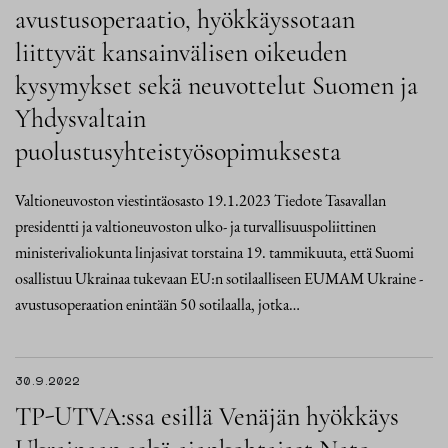
avustusoperaatio, hyökkäyssotaan
liittyvät kansainvälisen oikeuden
kysymykset sekä neuvottelut Suomen ja
Yhdysvaltain
puolustusyhteistyösopimuksesta
Valtioneuvoston viestintäosasto 19.1.2023 Tiedote Tasavallan
presidentti ja valtioneuvoston ulko- ja turvallisuuspoliittinen
ministerivaliokunta linjasivat torstaina 19. tammikuuta, että Suomi
osallistuu Ukrainaa tukevaan EU:n sotilaalliseen EUMAM Ukraine -
avustusoperaation enintään 50 sotilaalla, jotka…
30.9.2022
TP-UTVA:ssa esillä Venäjän hyökkäys