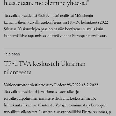
haastetaan, me olemme yhdessä”
Tasavallan presidentti Sauli Niinistö osallistui Münchenin
kansainväliseen turvallisuuskonferenssiin 18.–19. helmikuuta 2022
Saksassa. Keskustelujen pääaiheena niin konferenssin lavalla kuin
kahdenvälisissä tapaamisissa oli tänä vuonna Euroopan turvallisuus.
15.2.2022
TP-UTVA keskusteli Ukrainan
tilanteesta
Valtioneuvoston viestintäosasto Tiedote 95/2022 15.2.2022
Tasavallan presidentti ja valtioneuvoston ulko- ja
turvallisuuspoliittinen ministerivaliokunta keskustelivat 15.
helmikuuta Ukrainan tilanteesta, Venäjän toiminnasta ja Euroopan
turvallisuustilanteesta. Lisätietoja: osastopäällikkö Piritta Asunmaa, p.