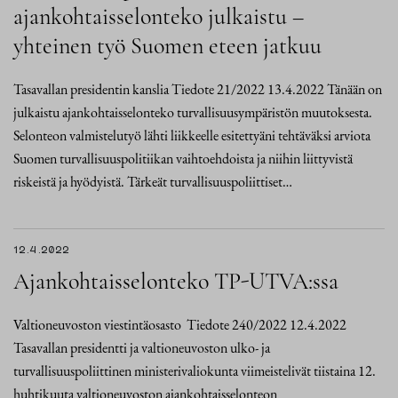
ajankohtaisselonteko julkaistu –
yhteinen työ Suomen eteen jatkuu
Tasavallan presidentin kanslia Tiedote 21/2022 13.4.2022 Tänään on
julkaistu ajankohtaisselonteko turvallisuusympäristön muutoksesta.
Selonteon valmistelutyö lähti liikkeelle esitettyäni tehtäväksi arviota
Suomen turvallisuuspolitiikan vaihtoehdoista ja niihin liittyvistä
riskeistä ja hyödyistä. Tärkeät turvallisuuspoliittiset…
12.4.2022
Ajankohtaisselonteko TP-UTVA:ssa
Valtioneuvoston viestintäosasto Tiedote 240/2022 12.4.2022
Tasavallan presidentti ja valtioneuvoston ulko- ja
turvallisuuspoliittinen ministerivaliokunta viimeistelivät tiistaina 12.
huhtikuuta valtioneuvoston ajankohtaisselonteon