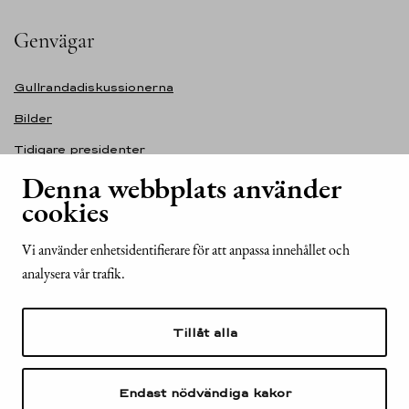
Genvägar
Gullrandadiskussionerna
Bilder
Tidigare presidenter
Denna webbplats använder
Självständighetsdagens festmottagning
cookies
Tillgänglighetsutlåtande för webbplatsen presidentti.fi
Kontakt
Vi använder enhetsidentifierare för att anpassa innehållet och
analysera vår trafik.
Republikens presidents kansli
Mariegatan 2
Tillåt alla
00170 Helsingfors
Finland
Tel. +358 (0)29 522 6000
Endast nödvändiga kakor