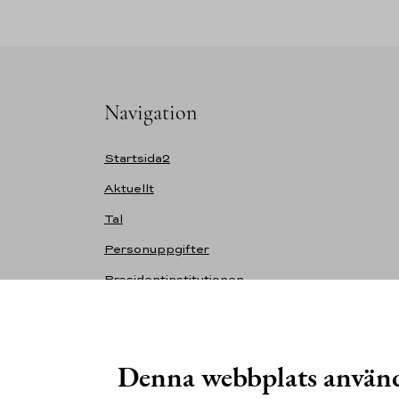
Navigation
Startsida2
Aktuellt
Tal
Personuppgifter
Presidentinstitutionen
Tidigare presidenter
Kansli och kontakt
Denna webbplats använd