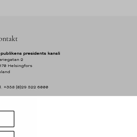
ontakt
publikens presidents kansli
riegatan 2
170 Helsingfors
nland
l. +358 (0)29 522 6000