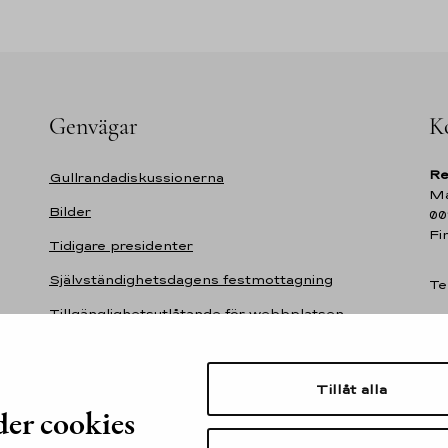
Genvägar
K
Re
Gullrandadiskussionerna
Ma
Bilder
00
Fi
Tidigare presidenter
Självständighetsdagens festmottagning
Te
Tillgänglighetsutlåtande för webbplatsen
presidentti.fi
Tillåt alla
er cookies