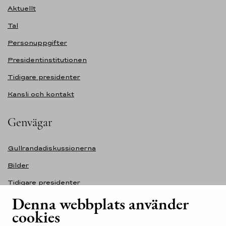
Aktuellt
Tal
Personuppgifter
Presidentinstitutionen
Tidigare presidenter
Kansli och kontakt
Genvägar
Gullrandadiskussionerna
Bilder
Tidigare presidenter
Denna webbplats använder
Självständighetsdagens festmottagning
cookies
Tillgänglighetsutlåtande för webbplatsen presidentti.fi