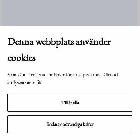
Kansli och kontakt
Denna webbplats använder
Kontakt
Uppgifter
och
organisation
cookies
För media
Vanliga frågor och svar
Vi använder enhetsidentifierare för att anpassa innehållet och
analysera vår trafik.
© Republikens
Tillgänglighetsutlåtande för
Tillåt alla
presidents kansli
webbplatsen presidentti.fi
2024
Endast nödvändiga kakor