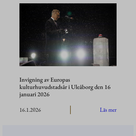
JEF
Leaders’
Summit
2026
–
Helsinki
Invigning av Europas
kulturhuvudstadsår i Uleåborg den 16
januari 2026
:
16.1.2026
Läs mer
Invignin
av
Europas