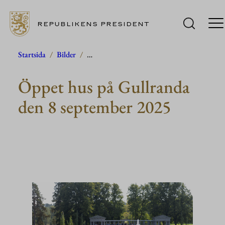
REPUBLIKENS PRESIDENT
Hoppa
Startsida
/
Bilder
/
…
till
Öppet hus på Gullranda
innehåll
den 8 september 2025