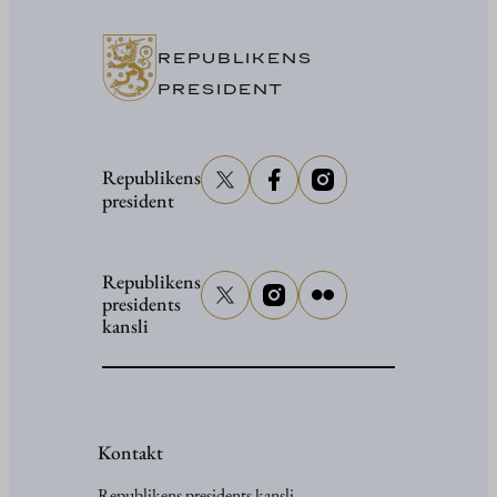
kulturhu
i
REPUBLIKENS
Uleåborg
PRESIDENT
den
16
Republikens
januari
president
2026
Republikens
presidents
kansli
Kontakt
Republikens presidents kansli