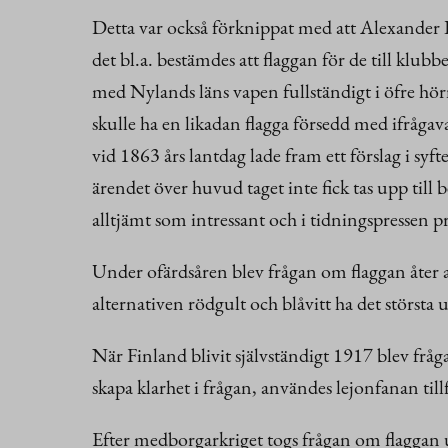
Detta var också förknippat med att Alexander I
det bl.a. bestämdes att flaggan för de till klub
med Nylands läns vapen fullständigt i öfre hör
skulle ha en likadan flagga försedd med ifråga
vid 1863 års lantdag lade fram ett förslag i syf
ärendet över huvud taget inte fick tas upp till
alltjämt som intressant och i tidningspressen pr
Under ofärdsåren blev frågan om flaggan åter a
alternativen rödgult och blåvitt ha det största u
När Finland blivit självständigt 1917 blev fråg
skapa klarhet i frågan, användes lejonfanan till
Efter medborgarkriget togs frågan om flaggan u