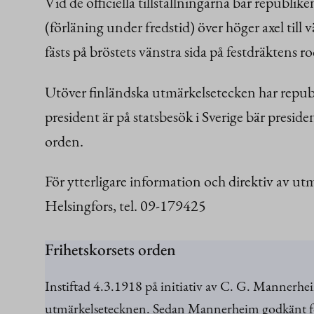
Vid de officiella tillställningarna bär republi
(förläning under fredstid) över höger axel till
fästs på bröstets vänstra sida på festdräktens
Utöver finländska utmärkelsetecken har republ
president är på statsbesök i Sverige bär presi
orden.
För ytterligare information och direktiv av u
Helsingfors, tel. 09-179425
Frihetskorsets orden
Instiftad 4.3.1918 på initiativ av C. G. Mannerhei
utmärkelsetecknen. Sedan Mannerheim godkänt för