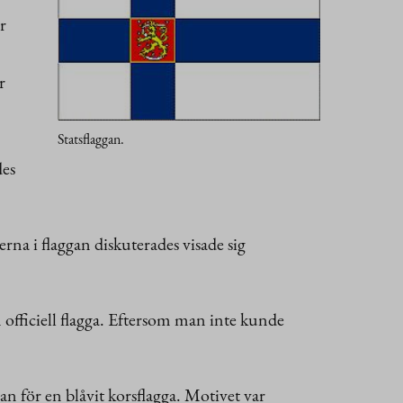
r
r
Statsflaggan.
des
na i flaggan diskuterades visade sig
n officiell flagga. Eftersom man inte kunde
n för en blåvit korsflagga. Motivet var