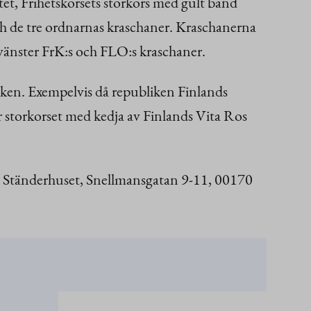
tet, Frihetskorsets storkors med gult band
 och de tre ordnarnas kraschaner. Kraschanerna
n vänster FrK:s och FLO:s kraschaner.
cken. Exempelvis då republiken Finlands
r storkorset med kedja av Finlands Vita Ros
, Ständerhuset, Snellmansgatan 9-11, 00170