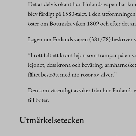
Det är delvis okänt hur Finlands vapen har k
blev färdigt på 1580-talet. I den utformninge
öster om Bottniska viken 1809 och efter det a
Lagen om Finlands vapen (381/78) beskriver v
”I rött fält ett krönt lejon som trampar på en 
lejonet, dess krona och beväring, armharneskets
fältet bestrött med nio rosor av silver.”
Den som väsentligt avviker från hur Finlands va
till böter.
Utmärkelsetecken