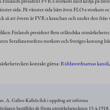
ken Finlands president FVR:s storkors med kedja på brös
 vänster sida. På vänster sida bärs även FLO:s storkors
 rock så att överst är FVR:s kraschan och under den frå
iken Finlands president flera utländska utmärkelsete
denten Serafimerordens storkors och Sveriges konung bä
tmärkelsetecken kontakt gärna:
Riddarordnarnas kansli
m. A. Gallen-Kallela fick i uppdrag att utforma
slagen beställdes de första utmärkelsetecknen 15.4.1918.