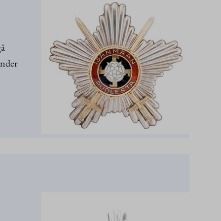
gå
under