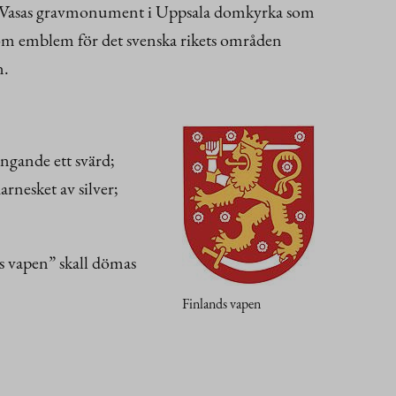
tav Vasas gravmonument i Uppsala domkyrka som
som emblem för det svenska rikets områden
n.
ingande ett svärd;
rnesket av silver;
ds vapen” skall dömas
Finlands vapen