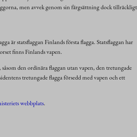
laggorna, men avvek genom sin färgsättning dock tillräckligt
ga är statsflaggan Finlands första flagga. Statsflaggan har
korset finns Finlands vapen.
a, såsom den ordinära flaggan utan vapen, den tretungade
sidentens tretungade flagga försedd med vapen och ett
isteriets webbplats
.