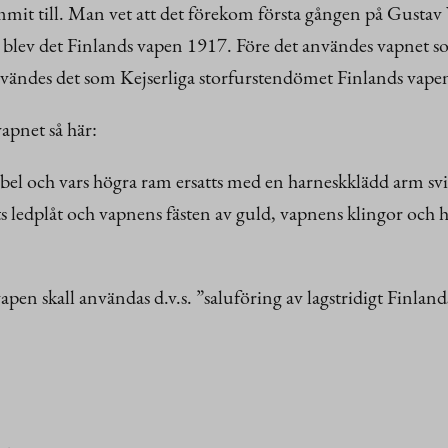
ommit till. Man vet att det förekom första gången på Gus
n blev det Finlands vapen 1917. Före det användes vapnet 
nvändes det som Kejserliga storfurstendömet Finlands vape
apnet så här:
sabel och vars högra ram ersatts med en harneskklädd arm sv
 ledplåt och vapnens fästen av guld, vapnens klingor och ha
pen skall användas d.v.s. ”saluföring av lagstridigt Finlan