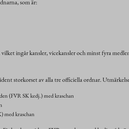
ordnarna, som är:
, i vilket ingår kansler, vicekansler och minst fyra m
dent storkorset av alla tre officiella ordnar. Utmärke
orden (FVR SK kedj.) med kraschan
an
K) med kraschan