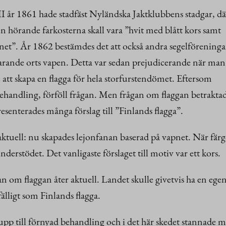
I år 1861 hade stadfäst Nyländska Jaktklubbens stadgar, dä
ben hörande farkosterna skall vara ”hvit med blått kors samt
net”. År 1862 bestämdes det att också andra segelföreninga
varande orts vapen. Detta var sedan prejudicerande när man
te att skapa en flagga för hela storfurstendömet. Eftersom
 behandling, förföll frågan. Men frågan om flaggan betrakta
esenterades många förslag till ”Finlands flagga”.
ktuell: nu skapades lejonfanan baserad på vapnet. När färger
nderstödet. Det vanligaste förslaget till motiv var ett kors.
an om flaggan åter aktuell. Landet skulle givetvis ha en ege
fälligt som Finlands flagga.
pp till förnyad behandling och i det här skedet stannade ma