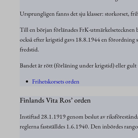
Ursprungligen fanns det sju klasser: storkorset, fri
Till en början förlänades FrK-utmärkelsetecknen b
också efter krigstid gavs 18.8.1944 en förordning
fredstid.
Bandet är rött (förläning under krigstid) eller gult
Frihetskorsets orden
Finlands Vita Ros’ orden
Instiftad 28.1.1919 genom beslut av riksförestånd
reglerna fastställdes 1.6.1940. Den inbördes rang