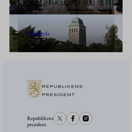
Gullranda
REPUBLIKENS
PRESIDENT
Republikens
president