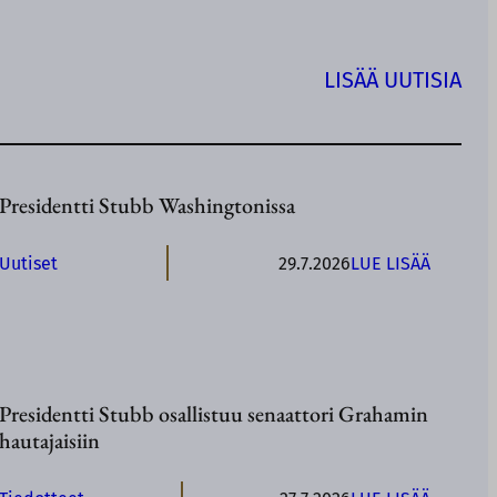
LISÄÄ UUTISIA
Presidentti Stubb Washingtonissa
:
Uutiset
29.7.2026
LUE LISÄÄ
P
R
E
S
I
Presidentti Stubb osallistuu senaattori Grahamin
D
hautajaisiin
E
N