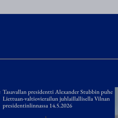
o
n
a
k
t
i
i
v
i
n
e
e
Tasavallan presidentti Alexander Stubbin puhe
n
Liettuan-valtiovierailun juhlaillallisella Vilnan
j
presidentinlinnassa 14.5.2026
a