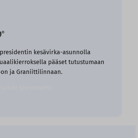
0°
 presidentin kesävirka-asunnolla
tuaalikierroksella pääset tutustumaan
on ja Graniittilinnaan.
Lähde kierrokselle