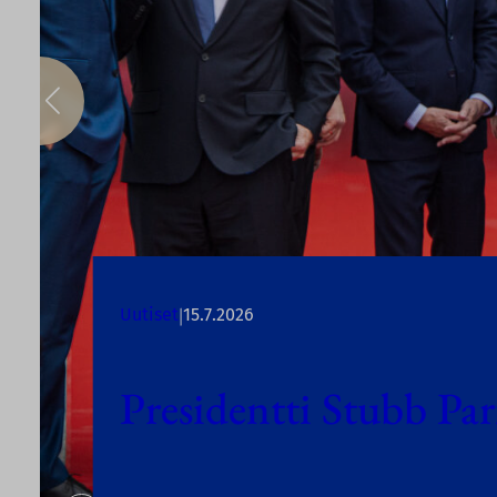
|
Uutiset
15.7.2026
Presidentti Stubb Par