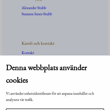
Alexander Stubb
Suzanne Innes-Stubb
Kansli och kontakt
Kontakt
Uppgifter
och
organisation
För media
Denna webbplats använder
Vanliga frågor och svar
cookies
Vi använder enhetsidentifierare för att anpassa innehållet och
© Republikens
Tillgänglighetsutlåtande för
analysera vår trafik.
presidents kansli
webbplatsen presidentti.fi
2024