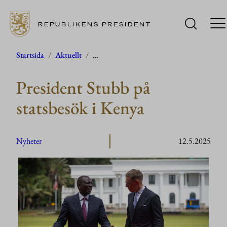
REPUBLIKENS PRESIDENT
Hoppa
Startsida
/
Aktuellt
/
…
till
President Stubb på
innehåll
statsbesök i Kenya
Nyheter
12.5.2025