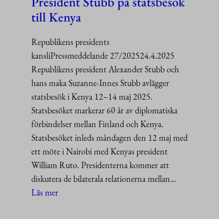
President Stubb på statsbesök
Tanzania
till Kenya
Republikens presidents
kansliPressmeddelande 27/202524.4.2025
Republikens president Alexander Stubb och
hans maka Suzanne-Innes Stubb avlägger
statsbesök i Kenya 12–14 maj 2025.
Statsbesöket markerar 60 år av diplomatiska
förbindelser mellan Finland och Kenya.
Statsbesöket inleds måndagen den 12 maj med
ett möte i Nairobi med Kenyas president
William Ruto. Presidenterna kommer att
diskutera de bilaterala relationerna mellan…
:
Läs mer
President