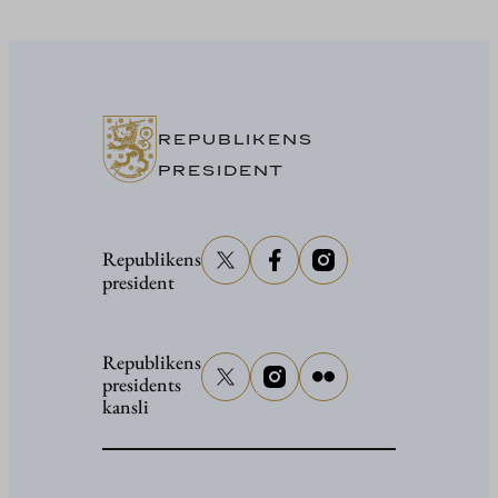
President
Stubb
i
Washing
REPUBLIKENS
PRESIDENT
Republikens
president
Republikens
presidents
kansli