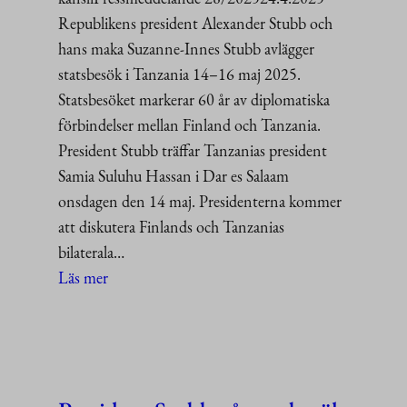
Republikens president Alexander Stubb och
hans maka Suzanne-Innes Stubb avlägger
statsbesök i Tanzania 14–16 maj 2025.
Statsbesöket markerar 60 år av diplomatiska
förbindelser mellan Finland och Tanzania.
President Stubb träffar Tanzanias president
Samia Suluhu Hassan i Dar es Salaam
onsdagen den 14 maj. Presidenterna kommer
att diskutera Finlands och Tanzanias
bilaterala…
:
Läs mer
President
Stubb
på
statsbesök
till